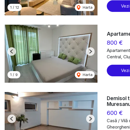
Vezi
1
/
12
Harta
Apartame
800 €
Apartament 
Previous
Next
Central, Cl
Vezi
1
/
9
Harta
Demisol te
Muresan
600 €
Casă / Vilă 
Previous
Next
Gheorgheni