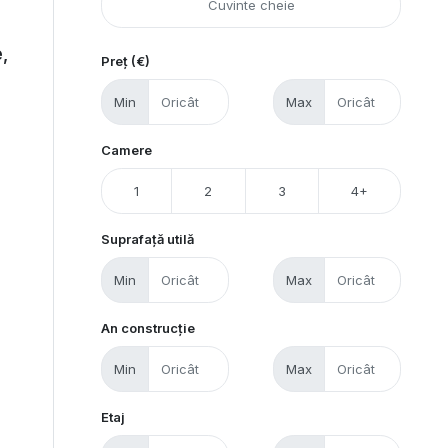
,
Preț (€)
Min
Max
Camere
1
2
3
4+
Suprafață utilă
Min
Max
An construcție
Min
Max
Etaj