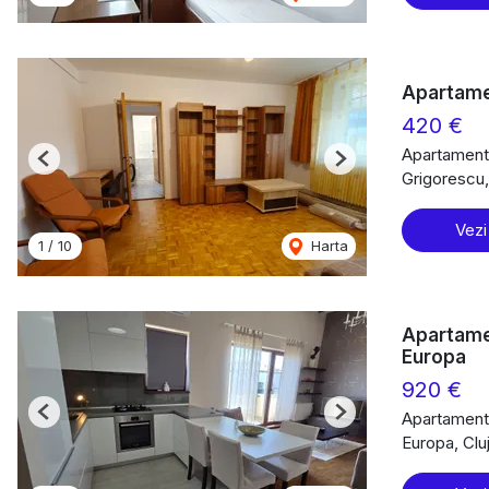
Apartame
420 €
Apartament 
Previous
Next
Grigorescu
Vezi
1
/
10
Harta
Apartamen
Europa
920 €
Apartament 
Previous
Next
Europa, Cl