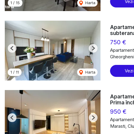
Vezi
1
/
15
Harta
Apartame
subteran
750 €
Apartament 
Previous
Next
Gheorgheni
Vezi
1
/
11
Harta
Apartame
Prima înc
950 €
Apartament 
Previous
Next
Marasti, Cl