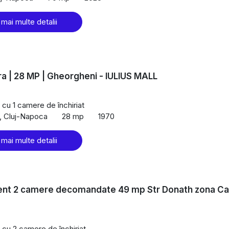
 mai multe detalii
a | 28 MP | Gheorgheni - IULIUS MALL
cu 1 camere de închiriat
, Cluj-Napoca
28 mp
1970
 mai multe detalii
nt 2 camere decomandate 49 mp Str Donath zona C
cu 2 camere de închiriat