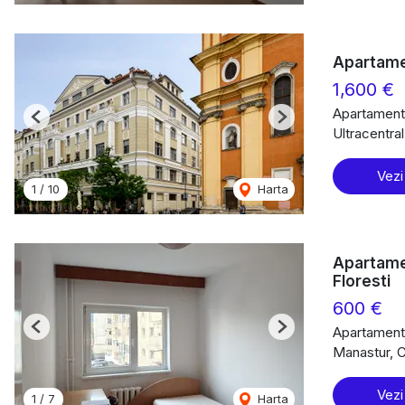
Apartamen
1,600 €
Apartament 
Previous
Next
Ultracentra
Vezi
1
/
10
Harta
Apartame
Floresti
600 €
Apartament 
Previous
Next
Manastur, 
Vezi
1
/
7
Harta