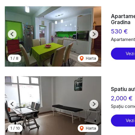
Apartame
Gradina
530 €
Previous
Next
Apartament 
Vezi
1
/
8
Harta
Spatiu au
2,000 €
Spațiu comer
Previous
Next
Vezi
1
/
10
Harta