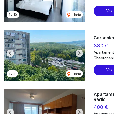
Vezi
1
/
10
Harta
Garsonier
330 €
Apartament 
Previous
Next
Gheorgheni
Vezi
1
/
8
Harta
Apartame
Radio
400 €
Apartament 