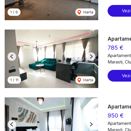
Vezi
1
/
6
Harta
Apartamen
785 €
Apartament 
Previous
Next
Marasti, Cl
Vezi
1
/
11
Harta
Apartamen
950 €
Apartament 
Previous
Next
Marasti, Cl