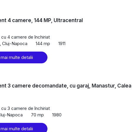
t 4 camere, 144 MP, Ultracentral
cu 4 camere de închiriat
l, Cluj-Napoca
144 mp
1911
 mai multe detalii
nt 3 camere decomandate, cu garaj, Manastur, Calea
cu 3 camere de închiriat
Cluj-Napoca
70 mp
1980
 mai multe detalii