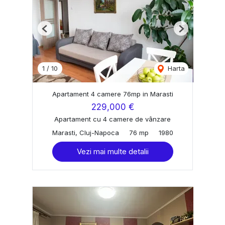
Previous
Next
1
/
10
Harta
Apartament 4 camere 76mp in Marasti
229,000 €
Apartament cu 4 camere de vânzare
Marasti, Cluj-Napoca
76 mp
1980
Vezi mai multe detalii