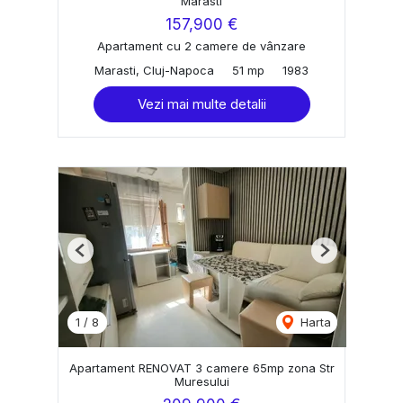
Marasti
157,900 €
Apartament cu 2 camere de vânzare
Marasti, Cluj-Napoca
51 mp
1983
Vezi mai multe detalii
Previous
Next
1
/
8
Harta
Apartament RENOVAT 3 camere 65mp zona Str
Muresului