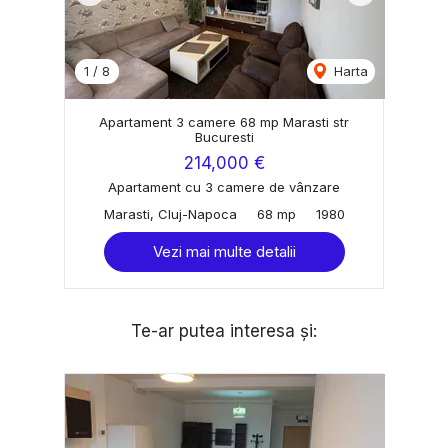
1
/
8
Harta
Apartament 3 camere 68 mp Marasti str
Bucuresti
214,000 €
Apartament cu 3 camere de vânzare
Marasti, Cluj-Napoca
68 mp
1980
Vezi mai multe detalii
Te-ar putea interesa și: