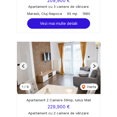
209,900 €
Apartament cu 3 camere de vânzare
Marasti, Cluj-Napoca
65 mp
1980
Vezi mai multe detalii
Previous
Next
1
/
8
Harta
Apartament 2 Camere 59mp, Iulius Mall
229,900 €
Apartament cu 2 camere de vânzare