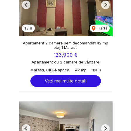
Previous
Next
1
/
8
Harta
Apartament 2 camere semidecomandat 42 mp
etaj 1 Marasti
123,900 €
Apartament cu 2 camere de vânzare
Marasti, Cluj-Napoca
42 mp
1980
Vezi mai multe detalii
Previous
Next