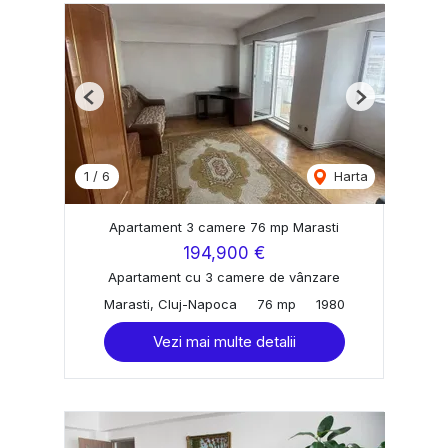
Previous
Next
1
/
6
Harta
Apartament 3 camere 76 mp Marasti
194,900 €
Apartament cu 3 camere de vânzare
Marasti, Cluj-Napoca
76 mp
1980
Vezi mai multe detalii