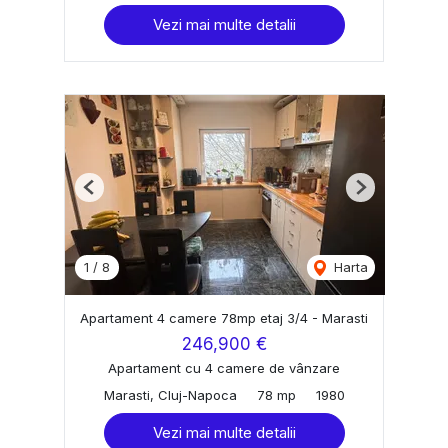
Vezi mai multe detalii
Previous
Next
1
/
8
Harta
Apartament 4 camere 78mp etaj 3/4 - Marasti
246,900 €
Apartament cu 4 camere de vânzare
Marasti, Cluj-Napoca
78 mp
1980
Vezi mai multe detalii