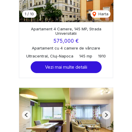
1
/
10
Harta
Apartament 4 Camere, 145 MP, Strada
Universitatii
575,000 €
Apartament cu 4 camere de vânzare
Ultracentral, Cluj-Napoca
145 mp
1910
Vezi mai multe detalii
Previous
Next