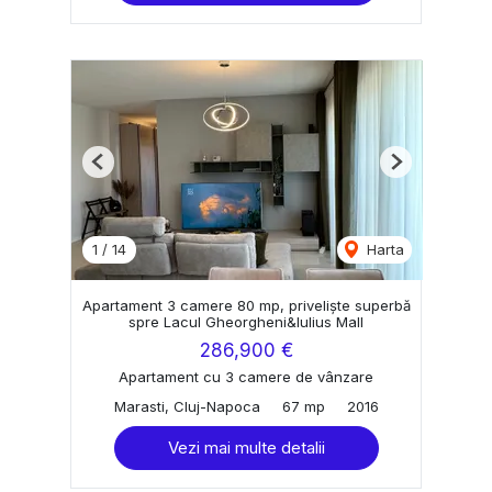
Previous
Next
1
/
14
Harta
Apartament 3 camere 80 mp, priveliște superbă
spre Lacul Gheorgheni&Iulius Mall
286,900 €
Apartament cu 3 camere de vânzare
Marasti, Cluj-Napoca
67 mp
2016
Vezi mai multe detalii