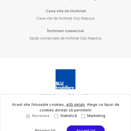
Case vile de închiriat
Case vile de închiriat Cluj-Napoca
Închirieri comercial
Spații comerciale de închiriat Cluj-Napoca
©
2026
Oameni Și Case S.R.L.
Acest site folosește cookies,
află detalii
.
Alege ce tipuri de
cookies dorești să permitem:
Site creat în
Necesare
Statistică
Marketing
Resping tot
Accept tot