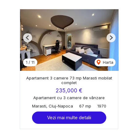
Previous
Next
1
/
11
Harta
Apartament 3 camere 73 mp Marasti mobilat
complet
235,000 €
Apartament cu 3 camere de vânzare
Marasti, Cluj-Napoca
67 mp
1970
Vezi mai multe detalii