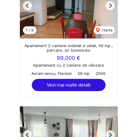
Previous
Next
1
/
9
Harta
Apartament 2 camere mobilat si utilat, 58 mp ,
parcare, str Somesului
99,000 €
Apartament cu 2 camere de vânzare
Avram Iancu, Floresti
58 mp
2000
Vezi mai multe detalii