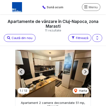
Sună acum
Meniu
Apartamente de vânzare în Cluj-Napoca, zona
Marasti
11 rezultate
Caută din nou
Filtrează
Previous
Next
1
/
13
Harta
Apartament 2 camere decomandate 51 mp,