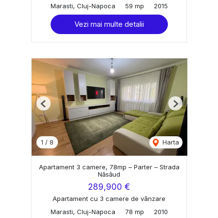
Marasti, Cluj-Napoca
59 mp
2015
Vezi mai multe detalii
Previous
Next
1
/
8
Harta
Apartament 3 camere, 78mp – Parter – Strada
Năsăud
289,900 €
Apartament cu 3 camere de vânzare
Marasti, Cluj-Napoca
78 mp
2010