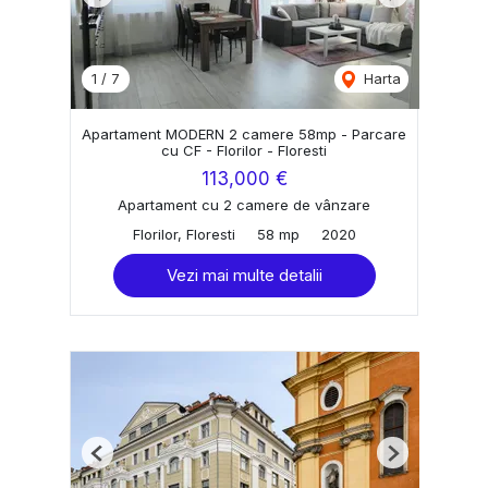
Previous
Next
1
/
7
Harta
Apartament MODERN 2 camere 58mp - Parcare
cu CF - Florilor - Floresti
113,000 €
Apartament cu 2 camere de vânzare
Florilor, Floresti
58 mp
2020
Vezi mai multe detalii
Previous
Next