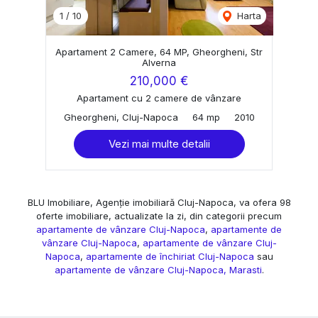
1
/
10
Harta
Apartament 2 Camere, 64 MP, Gheorgheni, Str
Alverna
210,000 €
Apartament cu 2 camere de vânzare
Gheorgheni, Cluj-Napoca
64 mp
2010
Vezi mai multe detalii
BLU Imobiliare, Agenție imobiliară Cluj-Napoca, va ofera 98
oferte imobiliare, actualizate la zi, din categorii precum
apartamente de vânzare Cluj-Napoca
,
apartamente de
vânzare Cluj-Napoca
,
apartamente de vânzare Cluj-
Napoca
,
apartamente de închiriat Cluj-Napoca
sau
apartamente de vânzare Cluj-Napoca, Marasti
.