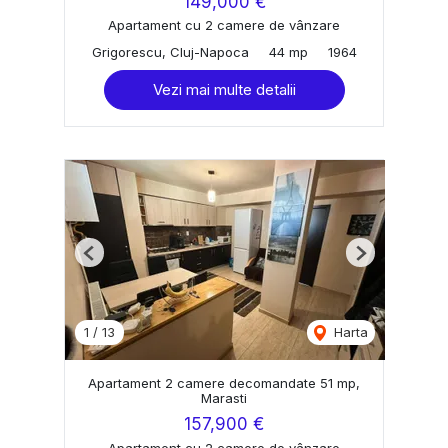
149,000 €
Apartament cu 2 camere de vânzare
Grigorescu, Cluj-Napoca
44 mp
1964
Vezi mai multe detalii
Previous
Next
1
/
13
Harta
Apartament 2 camere decomandate 51 mp,
Marasti
157,900 €