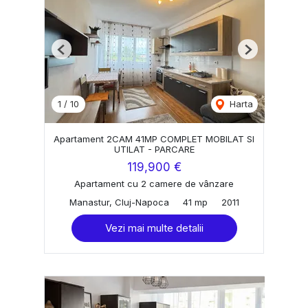
Previous
Next
1
/
10
Harta
Apartament 2CAM 41MP COMPLET MOBILAT SI
UTILAT - PARCARE
119,900 €
Apartament cu 2 camere de vânzare
Manastur, Cluj-Napoca
41 mp
2011
Vezi mai multe detalii