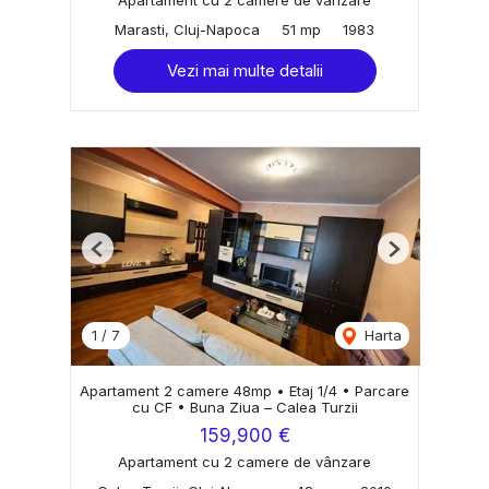
Apartament cu 2 camere de vânzare
Marasti, Cluj-Napoca
51 mp
1983
Vezi mai multe detalii
Previous
Next
1
/
7
Harta
Apartament 2 camere 48mp • Etaj 1/4 • Parcare
cu CF • Buna Ziua – Calea Turzii
159,900 €
Apartament cu 2 camere de vânzare