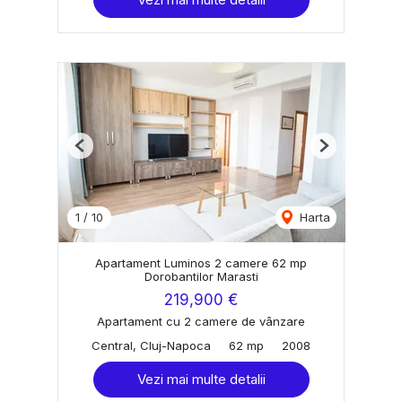
Previous
Next
1
/
10
Harta
Apartament Luminos 2 camere 62 mp
Dorobantilor Marasti
219,900 €
Apartament cu 2 camere de vânzare
Central, Cluj-Napoca
62 mp
2008
Vezi mai multe detalii