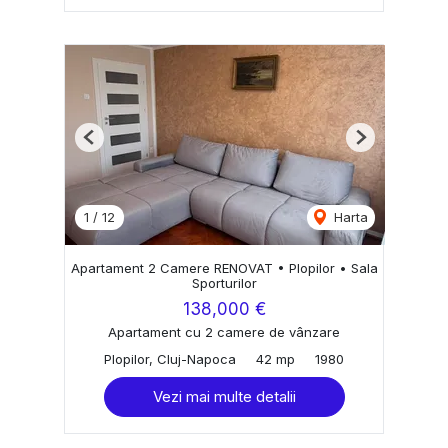
Previous
Next
1
/
12
Harta
Apartament 2 Camere RENOVAT • Plopilor • Sala
Sporturilor
138,000 €
Apartament cu 2 camere de vânzare
Plopilor, Cluj-Napoca
42 mp
1980
Vezi mai multe detalii