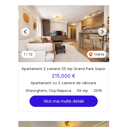
Previous
Next
1
/
12
Harta
Apartament 2 camere 55 mp Grand Park Sopor
215,000 €
Apartament cu 2 camere de vânzare
Gheorgheni, Cluj-Napoca
55 mp
2016
Vezi mai multe detalii