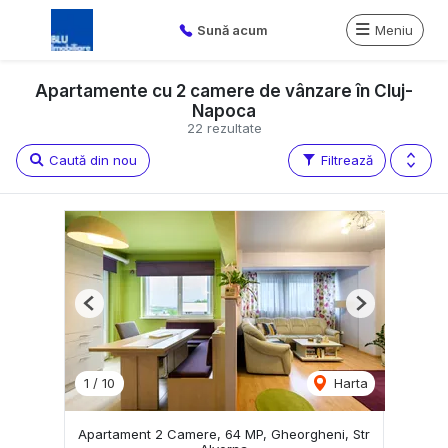
Sună acum
Meniu
Apartamente cu 2 camere de vânzare în Cluj-
Napoca
22 rezultate
Caută din nou
Filtrează
Previous
Next
1
/
10
Harta
Apartament 2 Camere, 64 MP, Gheorgheni, Str