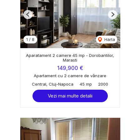
Previous
Next
1
/
8
Harta
Aparatament 2 camere 45 mp - Dorobantilor,
Marasti
149,900 €
Apartament cu 2 camere de vânzare
Central, Cluj-Napoca
45 mp
2000
Vezi mai multe detalii