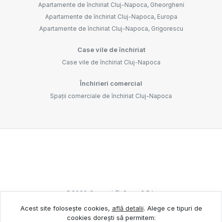
Apartamente de închiriat Cluj-Napoca, Gheorgheni
Apartamente de închiriat Cluj-Napoca, Europa
Apartamente de închiriat Cluj-Napoca, Grigorescu
Case vile de închiriat
Case vile de închiriat Cluj-Napoca
Închirieri comercial
Spații comerciale de închiriat Cluj-Napoca
©
2026
Oameni Și Case S.R.L.
Acest site folosește cookies,
află detalii
.
Alege ce tipuri de
cookies dorești să permitem:
Site creat în