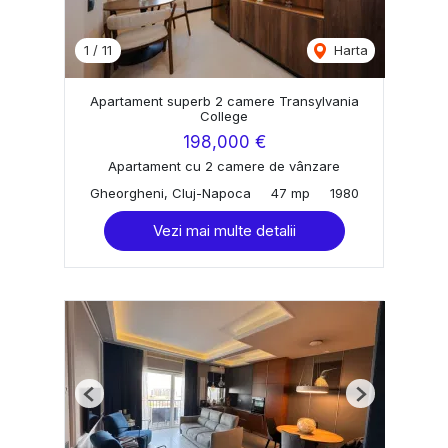
1
/
11
Harta
Apartament superb 2 camere Transylvania
College
198,000 €
Apartament cu 2 camere de vânzare
Gheorgheni, Cluj-Napoca
47 mp
1980
Vezi mai multe detalii
Previous
Next