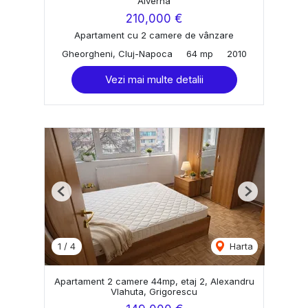
Alverna
210,000 €
Apartament cu 2 camere de vânzare
Gheorgheni, Cluj-Napoca
64 mp
2010
Vezi mai multe detalii
Previous
Next
1
/
4
Harta
Apartament 2 camere 44mp, etaj 2, Alexandru
Vlahuta, Grigorescu