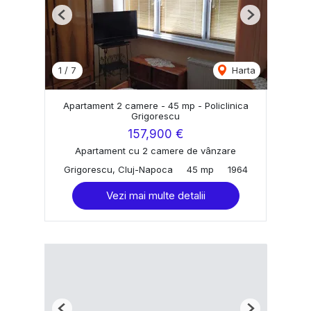
Previous
Next
1
/
7
Harta
Apartament 2 camere - 45 mp - Policlinica
Grigorescu
157,900 €
Apartament cu 2 camere de vânzare
Grigorescu, Cluj-Napoca
45 mp
1964
Vezi mai multe detalii