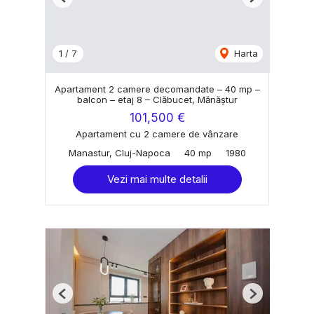
Previous
Next
1
/
7
Harta
Apartament 2 camere decomandate – 40 mp –
balcon – etaj 8 – Clăbucet, Mănăștur
101,500 €
Apartament cu 2 camere de vânzare
Manastur, Cluj-Napoca
40 mp
1980
Vezi mai multe detalii
Previous
Next