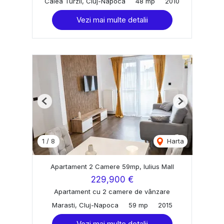
Calea Turzii, Cluj-Napoca
48 mp
2010
Vezi mai multe detalii
Previous
Next
1
/
8
Harta
Apartament 2 Camere 59mp, Iulius Mall
229,900 €
Apartament cu 2 camere de vânzare
Marasti, Cluj-Napoca
59 mp
2015
Vezi mai multe detalii