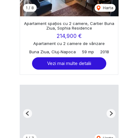
1
/
8
Harta
Apartament spaţios cu 2 camere, Cartier Buna
Ziua, Sophia Residence
214,900 €
Apartament cu 2 camere de vânzare
Buna Ziua, Cluj-Napoca
59 mp
2018
Vezi mai multe detalii
Previous
Next
1
/
7
Harta