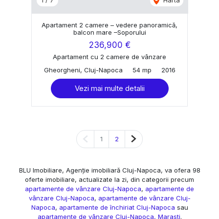
Apartament 2 camere – vedere panoramică,
balcon mare –Soporului
236,900 €
Apartament cu 2 camere de vânzare
Gheorgheni, Cluj-Napoca
54 mp
2016
Vezi mai multe detalii
Pagina anterioară
Pagina următoare
1
2
BLU Imobiliare, Agenție imobiliară Cluj-Napoca, va ofera 98
oferte imobiliare, actualizate la zi, din categorii precum
apartamente de vânzare Cluj-Napoca
,
apartamente de
vânzare Cluj-Napoca
,
apartamente de vânzare Cluj-
Napoca
,
apartamente de închiriat Cluj-Napoca
sau
apartamente de vânzare Cluj-Napoca, Marasti
.