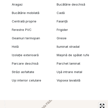
Aragaz
Bucătărie deschisă
Bucătărie mobilată
Cadă
Centrală proprie
Faianță
Ferestre PVC
Frigider
Geamuri termopan
Gresie
Hotă
Iluminat stradal
Izolație exterioară
Mașină de spălat rufe
Parcare deschisă
Parchet laminat
Străzi asfaltate
Ușă intrare metal
Uși interior celulare
Vopsea lavabilă