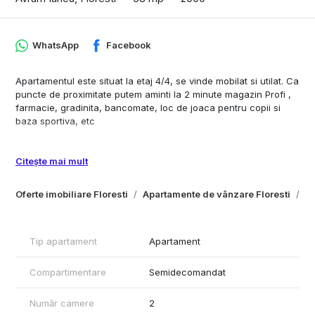
WhatsApp
Facebook
Apartamentul este situat la etaj 4/4, se vinde mobilat si utilat. Ca
puncte de proximitate putem aminti la 2 minute magazin Profi ,
farmacie, gradinita, bancomate, loc de joaca pentru copii si
baza sportiva, etc
Apartamentul are o suprafata utila de 58 mp, vedere
panoramica si o parcare cu CF.
Citește mai mult
Compartimentarea se prezinta astfel: Living cu bucatarie, hol,
Oferte imobiliare Floresti
Apartamente de vânzare Floresti
Ap
baie, dormitor, dressing si o logie cu suprafata de 4 mp.
Tip apartament
Apartament
Compartimentare
Semidecomandat
Număr camere
2