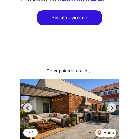
Solicită vizionare
Te-ar putea interesa și:
Previous
Next
1
/
11
Harta