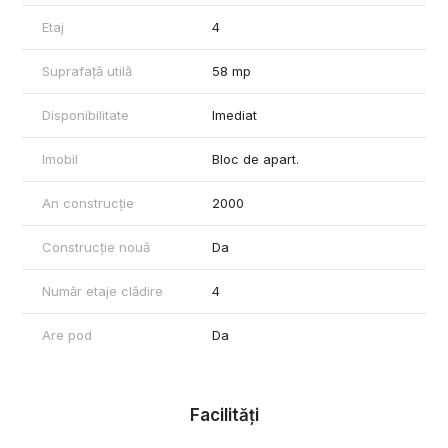
Etaj
4
Suprafață utilă
58 mp
Disponibilitate
Imediat
Imobil
Bloc de apart.
An construcție
2000
Construcție nouă
Da
Număr etaje clădire
4
Are pod
Da
Facilități