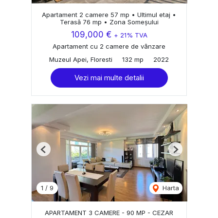
Apartament 2 camere 57 mp • Ultimul etaj •
Terasă 76 mp • Zona Someșului
109,000 €
+ 21% TVA
Apartament cu 2 camere de vânzare
Muzeul Apei, Floresti
132 mp
2022
Vezi mai multe detalii
Previous
Next
1
/
9
Harta
APARTAMENT 3 CAMERE - 90 MP - CEZAR