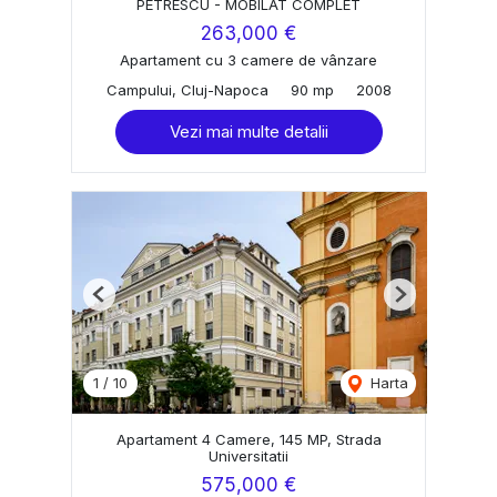
PETRESCU - MOBILAT COMPLET
263,000 €
Apartament cu 3 camere de vânzare
Campului, Cluj-Napoca
90 mp
2008
Vezi mai multe detalii
Previous
Next
1
/
10
Harta
Apartament 4 Camere, 145 MP, Strada
Universitatii
575,000 €