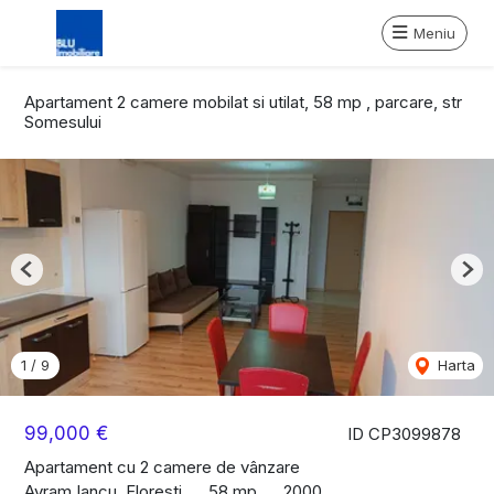
Meniu
Apartament 2 camere mobilat si utilat, 58 mp , parcare, str
Somesului
Previous
Nex
1
/
9
Harta
99,000 €
ID CP3099878
Apartament cu 2 camere de vânzare
Avram Iancu, Floresti
58 mp
2000