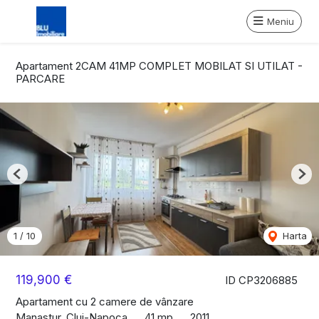
Meniu
Apartament 2CAM 41MP COMPLET MOBILAT SI UTILAT -
PARCARE
Previous
Nex
1
/
10
Harta
119,900 €
ID CP3206885
Apartament cu 2 camere de vânzare
Manastur, Cluj-Napoca
41 mp
2011