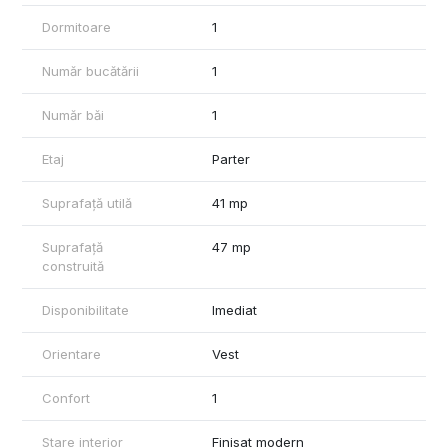
farmacie si alte puncte de interes pentru viața de zi cu zi.
Dormitoare
1
Apartamentul reprezintă o alegere excelentă atât pentru
locuință proprie, cât și ca investiție, datorită poziției foarte bune,
Număr bucătării
1
compartimentării eficiente și faptului că se predă complet
mobilat și utilat.
Număr băi
1
Situația juridică este clară, apartamentul este liber de sarcini, iar
Etaj
Parter
actele sunt pregătite pentru o tranzacție rapidă.
Suprafață utilă
41 mp
Suprafață
47 mp
construită
Disponibilitate
Imediat
Orientare
Vest
Confort
1
Stare interior
Finisat modern