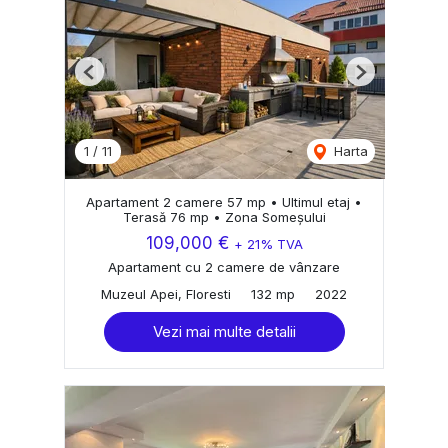
Previous
Next
1
/
11
Harta
Apartament 2 camere 57 mp • Ultimul etaj •
Terasă 76 mp • Zona Someșului
109,000 €
+ 21% TVA
Apartament cu 2 camere de vânzare
Muzeul Apei, Floresti
132 mp
2022
Vezi mai multe detalii