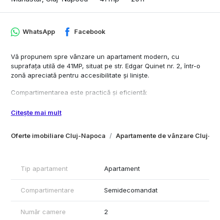
WhatsApp
Facebook
Vă propunem spre vânzare un apartament modern, cu
suprafața utilă de 41MP, situat pe str. Edgar Quinet nr. 2, într-o
zonă apreciată pentru accesibilitate și liniște.
Compartimentarea este practică și eficientă:
living cu bucătărie open-space;
dormitor;
Citește mai mult
baie;
hol generos, cu numeroase spații de depozitare.
Oferte imobiliare Cluj-Napoca
Apartamente de vânzare Cluj-N
Apartamentul se vinde complet mobilat și utilat, fiind pregătit
pentru mutare imediată sau pentru închiriere, fără investiții
suplimentare.
Tip apartament
Apartament
Un avantaj important îl reprezintă LOCUL DE PARCARE situat
Compartimentare
Semidecomandat
chiar lângă imobil, închiriat și achitat până în aprilie 2027,
oferind confort și economie pentru viitorul proprietar.
Număr camere
2
În imediata apropiere se găsesc: școală, grădiniță, magazine,