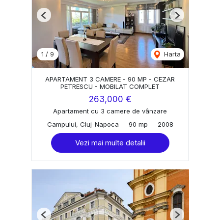
Previous
Next
1
/
9
Harta
APARTAMENT 3 CAMERE - 90 MP - CEZAR
PETRESCU - MOBILAT COMPLET
263,000 €
Apartament cu 3 camere de vânzare
Campului, Cluj-Napoca
90 mp
2008
Vezi mai multe detalii
Previous
Next