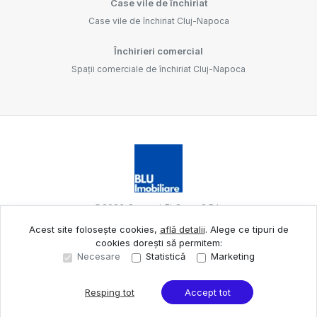
Case vile de închiriat
Case vile de închiriat Cluj-Napoca
Închirieri comercial
Spații comerciale de închiriat Cluj-Napoca
©
2026
Oameni Și Case S.R.L.
Acest site folosește cookies,
află detalii
.
Alege ce tipuri de
cookies dorești să permitem:
Site creat în
Necesare
Statistică
Marketing
Resping tot
Accept tot
Sună acum
Solicită vizionare