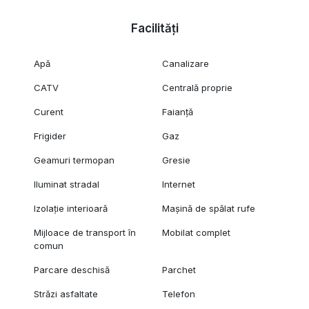
Facilități
Apă
Canalizare
CATV
Centrală proprie
Curent
Faianță
Frigider
Gaz
Geamuri termopan
Gresie
Iluminat stradal
Internet
Izolație interioară
Mașină de spălat rufe
Mijloace de transport în
Mobilat complet
comun
Parcare deschisă
Parchet
Străzi asfaltate
Telefon