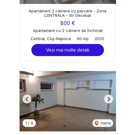
Apartament 2 camere cu parcare - Zona
CENTRALA - Str Decebal
800 €
Apartament cu 2 camere de închiriat
Central, Cluj-Napoca
60 mp
2020
Vezi mai multe detalii
Previous
Next
1
/
6
Harta