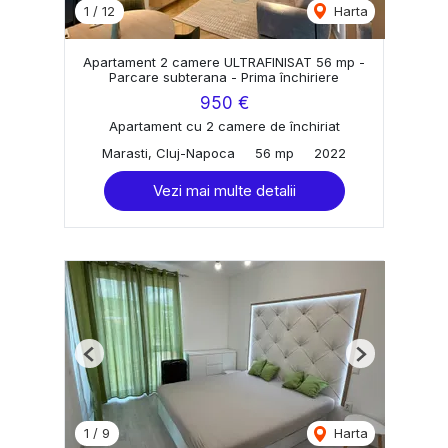
1
/
12
Harta
Apartament 2 camere ULTRAFINISAT 56 mp -
Parcare subterana - Prima închiriere
950 €
Apartament cu 2 camere de închiriat
Marasti, Cluj-Napoca
56 mp
2022
Vezi mai multe detalii
Previous
Next
1
/
9
Harta