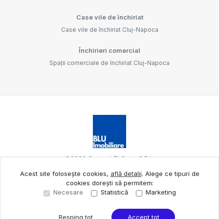
Case vile de închiriat
Case vile de închiriat Cluj-Napoca
Închirieri comercial
Spații comerciale de închiriat Cluj-Napoca
©
2026
Oameni Și Case S.R.L.
Acest site folosește cookies,
află detalii
.
Alege ce tipuri de
cookies dorești să permitem:
Site creat în
Necesare
Statistică
Marketing
Resping tot
Accept tot