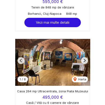
595,000 €
Teren de 848 mp de vânzare
Borhanci, Cluj-Napoca
848 mp
Vezi mai multe detalii
Previous
Next
1
/
8
Harta
Casa 264 mp Ultracentrala, zona Piata Muzeului
495,000 €
Casă / Vilă cu 6 camere de vânzare