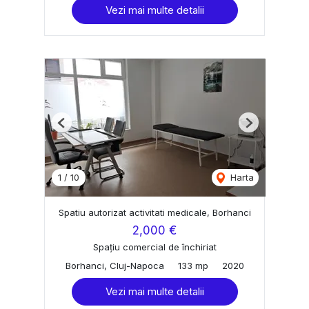
Vezi mai multe detalii
Previous
Next
1
/
10
Harta
Spatiu autorizat activitati medicale, Borhanci
2,000 €
Spațiu comercial de închiriat
Borhanci, Cluj-Napoca
133 mp
2020
Vezi mai multe detalii