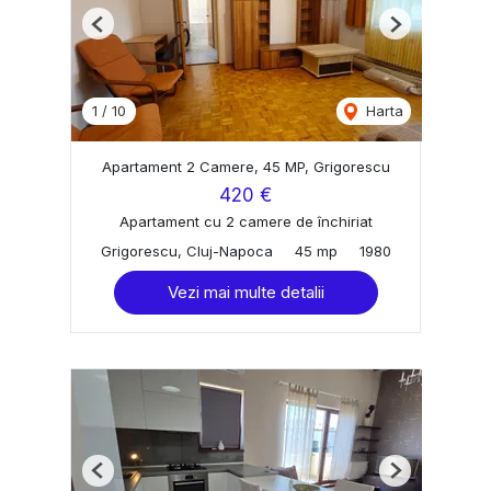
Previous
Next
1
/
10
Harta
Apartament 2 Camere, 45 MP, Grigorescu
420 €
Apartament cu 2 camere de închiriat
Grigorescu, Cluj-Napoca
45 mp
1980
Vezi mai multe detalii
Previous
Next