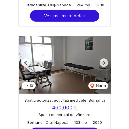
Ultracentral, Cluj-Napoca
264 mp
1930
Vezi mai multe detalii
Previous
Next
1
/
10
Harta
Spatiu autorizat activitati medicale, Borhanci
460,000 €
Spațiu comercial de vânzare
Borhanci, Cluj-Napoca
133 mp
2020