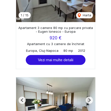
1
/
15
Harta
Apartament 3 camere 80 mp cu parcare privata
- Eugen Ionesco - Europa
920 €
Apartament cu 3 camere de închiriat
Europa, Cluj-Napoca
80 mp
2012
Vezi mai multe detalii
Previous
Next