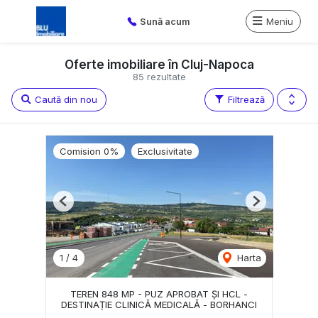
Sună acum
Meniu
Oferte imobiliare în Cluj-Napoca
85 rezultate
Caută din nou
Filtrează
Comision 0%
Exclusivitate
Previous
Next
1
/
4
Harta
TEREN 848 MP - PUZ APROBAT ȘI HCL -
DESTINAȚIE CLINICĂ MEDICALĂ - BORHANCI