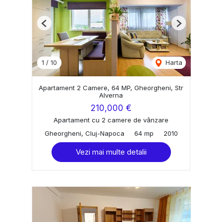
Previous
Next
1
/
10
Harta
Apartament 2 Camere, 64 MP, Gheorgheni, Str
Alverna
210,000 €
Apartament cu 2 camere de vânzare
Gheorgheni, Cluj-Napoca
64 mp
2010
Vezi mai multe detalii