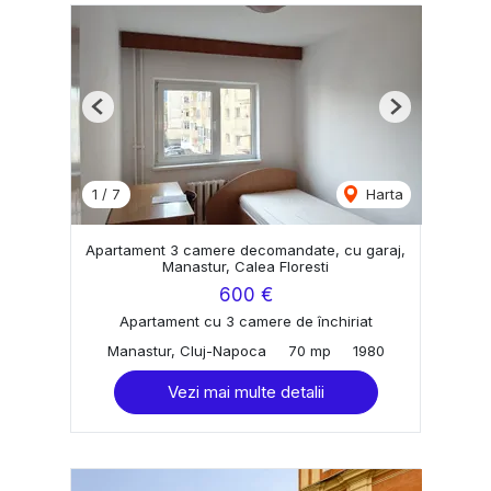
Previous
Next
1
/
7
Harta
Apartament 3 camere decomandate, cu garaj,
Manastur, Calea Floresti
600 €
Apartament cu 3 camere de închiriat
Manastur, Cluj-Napoca
70 mp
1980
Vezi mai multe detalii