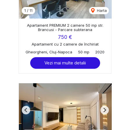
1
/
11
Harta
Apartament PREMIUM 2 camere 50 mp str.
Brancusi - Parcare subterana
750 €
Apartament cu 2 camere de închiriat
Gheorgheni, Cluj-Napoca
50 mp
2020
Vezi mai multe detalii
Previous
Next