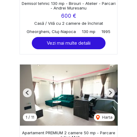
Demisol tehnic 130 mp - Birouri - Atelier - Parcari
- Andrei Muresanu
600 €
Casă / Vilă cu 2 camere de închiriat
Gheorgheni, Cluj-Napoca
130 mp
1995
Vezi mai multe detalii
Previous
Next
1
/
11
Harta
Apartament PREMIUM 2 camere 50 mp - Parcare