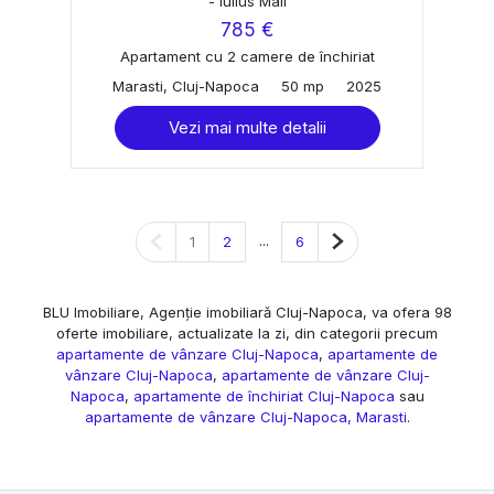
- Iulius Mall
785 €
Apartament cu 2 camere de închiriat
Marasti, Cluj-Napoca
50 mp
2025
Vezi mai multe detalii
Pagina anterioară
...
Pagina următoare
1
2
6
BLU Imobiliare, Agenție imobiliară Cluj-Napoca, va ofera 98
oferte imobiliare, actualizate la zi, din categorii precum
apartamente de vânzare Cluj-Napoca
,
apartamente de
vânzare Cluj-Napoca
,
apartamente de vânzare Cluj-
Napoca
,
apartamente de închiriat Cluj-Napoca
sau
apartamente de vânzare Cluj-Napoca, Marasti
.