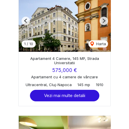
Previous
Next
1
/
10
Harta
Apartament 4 Camere, 145 MP, Strada
Universitatii
575,000 €
Apartament cu 4 camere de vânzare
Ultracentral, Cluj-Napoca
145 mp
1910
Vezi mai multe detalii