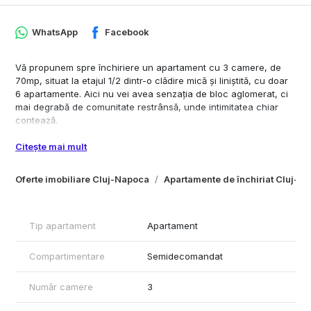
WhatsApp
Facebook
Vă propunem spre închiriere un apartament cu 3 camere, de
70mp, situat la etajul 1/2 dintr-o clădire mică și liniștită, cu doar
6 apartamente. Aici nu vei avea senzația de bloc aglomerat, ci
mai degrabă de comunitate restrânsă, unde intimitatea chiar
contează.
Poziționat retras de la strada principală, în zona Eugen Ionesco,
Citește mai mult
foarte aproape de Mega Imagi si Moldovan, apartamentul îți
oferă liniștea pe care o cauți după o zi agitată, fără să renunți la
Oferte imobiliare Cluj-Napoca
Apartamente de închiriat Cluj-N
avantajul unui acces rapid către oraș. E genul de loc unde
diminețile sunt mai calme, iar serile mai relaxante.
Spațiul este bine gândit, luminos și primitor — potrivit atât pentru
Tip apartament
Apartament
un cuplu, cât și pentru o familie sau pentru cineva care
lucrează de acasă și își dorește un ambient echilibrat.
Compartimentare
Semidecomandat
Este mobilat și utilat cu gust, electrocasnice de calitate și
instalație de aer condiționat.
Număr camere
3
PARCARE IN CURTEA PRIVATA.