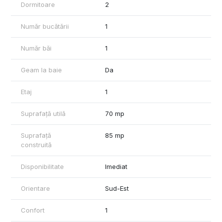
Dormitoare
2
Dacă îți dorești un loc liniștit, ferit de agitație, dar totuși aproape
de tot ce ai nevoie, merită să îl vezi.
Număr bucătării
1
Te aștept la vizionare — s-ar putea să fie exact ce cauți.
Număr băi
1
Geam la baie
Da
Etaj
1
Suprafață utilă
70 mp
Suprafață
85 mp
construită
Disponibilitate
Imediat
Orientare
Sud-Est
Confort
1