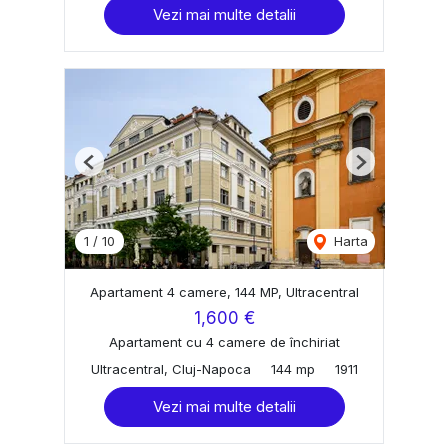
Vezi mai multe detalii
Previous
Next
1
/
10
Harta
Apartament 4 camere, 144 MP, Ultracentral
1,600 €
Apartament cu 4 camere de închiriat
Ultracentral, Cluj-Napoca
144 mp
1911
Vezi mai multe detalii