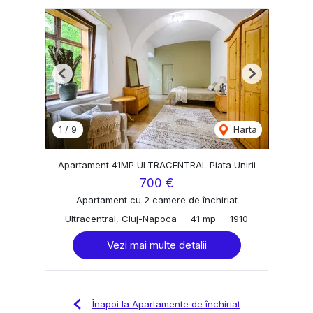
Previous
Next
1
/
9
Harta
Apartament 41MP ULTRACENTRAL Piata Unirii
700 €
Apartament cu 2 camere de închiriat
Ultracentral, Cluj-Napoca
41 mp
1910
Vezi mai multe detalii
Înapoi la Apartamente de închiriat