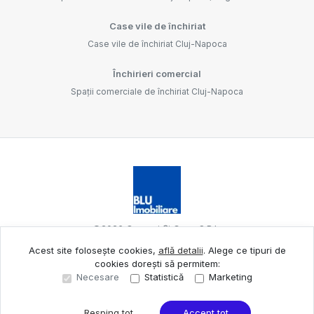
Case vile de închiriat
Case vile de închiriat Cluj-Napoca
Închirieri comercial
Spații comerciale de închiriat Cluj-Napoca
©
2026
Oameni Și Case S.R.L.
Acest site folosește cookies,
află detalii
.
Alege ce tipuri de
cookies dorești să permitem:
Site creat în
Necesare
Statistică
Marketing
Resping tot
Accept tot