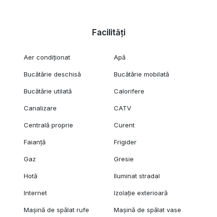
Facilități
Aer condiționat
Apă
Bucătărie deschisă
Bucătărie mobilată
Bucătărie utilată
Calorifere
Canalizare
CATV
Centrală proprie
Curent
Faianță
Frigider
Gaz
Gresie
Hotă
Iluminat stradal
Internet
Izolație exterioară
Mașină de spălat rufe
Mașină de spălat vase