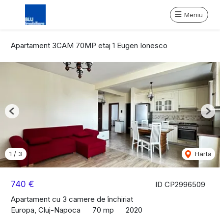
Meniu
Apartament 3CAM 70MP etaj 1 Eugen Ionesco
Previous
Nex
1
/
3
Harta
740 €
ID CP2996509
Apartament cu 3 camere de închiriat
Europa, Cluj-Napoca
70 mp
2020