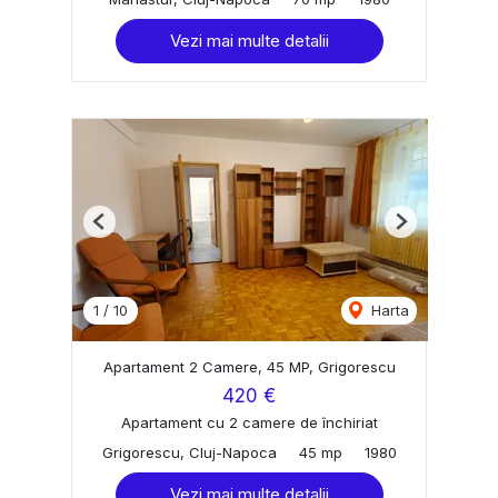
Vezi mai multe detalii
Previous
Next
1
/
10
Harta
Apartament 2 Camere, 45 MP, Grigorescu
420 €
Apartament cu 2 camere de închiriat
Grigorescu, Cluj-Napoca
45 mp
1980
Vezi mai multe detalii