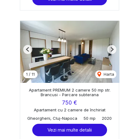
Previous
Next
1
/
11
Harta
Apartament PREMIUM 2 camere 50 mp str.
Brancusi - Parcare subterana
750 €
Apartament cu 2 camere de închiriat
Gheorgheni, Cluj-Napoca
50 mp
2020
Vezi mai multe detalii