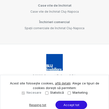
Case vile de închiriat
Case vile de închiriat Cluj-Napoca
Închirieri comercial
Spații comerciale de închiriat Cluj-Napoca
©
2026
Oameni Și Case S.R.L.
Acest site folosește cookies,
află detalii
.
Alege ce tipuri de
cookies dorești să permitem:
Site creat în
Necesare
Statistică
Marketing
Resping tot
Accept tot