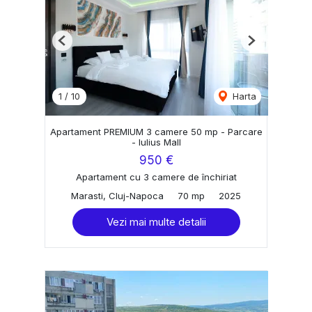
Previous
Next
1
/
10
Harta
Apartament PREMIUM 3 camere 50 mp - Parcare
- Iulius Mall
950 €
Apartament cu 3 camere de închiriat
Marasti, Cluj-Napoca
70 mp
2025
Vezi mai multe detalii