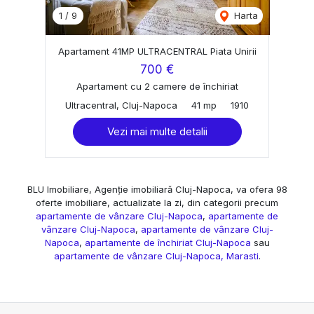
1
/
9
Harta
Apartament 41MP ULTRACENTRAL Piata Unirii
700 €
Apartament cu 2 camere de închiriat
Ultracentral, Cluj-Napoca
41 mp
1910
Vezi mai multe detalii
BLU Imobiliare, Agenție imobiliară Cluj-Napoca, va ofera 98
oferte imobiliare, actualizate la zi, din categorii precum
apartamente de vânzare Cluj-Napoca
,
apartamente de
vânzare Cluj-Napoca
,
apartamente de vânzare Cluj-
Napoca
,
apartamente de închiriat Cluj-Napoca
sau
apartamente de vânzare Cluj-Napoca, Marasti
.