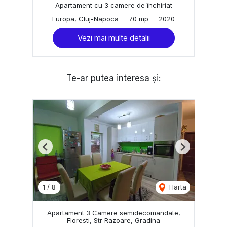
Apartament cu 3 camere de închiriat
Europa, Cluj-Napoca
70 mp
2020
Vezi mai multe detalii
Te-ar putea interesa și:
Previous
Next
1
/
8
Harta
Apartament 3 Camere semidecomandate,
Floresti, Str Razoare, Gradina