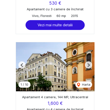
530 €
Apartament cu 3 camere de închiriat
Vivo, Floresti
60 mp
2015
Vezi mai multe detalii
Previous
Next
1
/
10
Harta
Apartament 4 camere, 144 MP, Ultracentral
1,600 €
Apartament cu 4 camere de închiriat