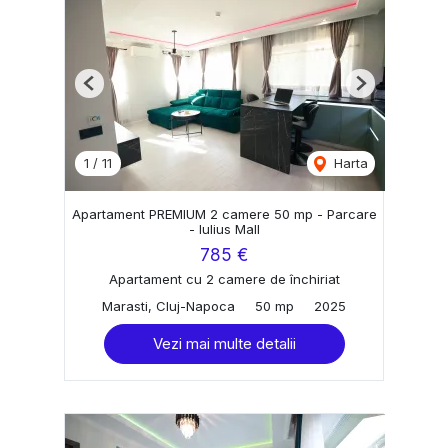
Previous
Next
1
/
11
Harta
Apartament PREMIUM 2 camere 50 mp - Parcare
- Iulius Mall
785 €
Apartament cu 2 camere de închiriat
Marasti, Cluj-Napoca
50 mp
2025
Vezi mai multe detalii