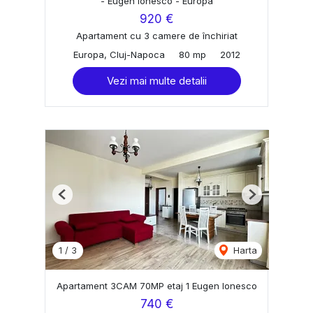
- Eugen Ionesco - Europa
920 €
Apartament cu 3 camere de închiriat
Europa, Cluj-Napoca
80 mp
2012
Vezi mai multe detalii
Previous
Next
1
/
3
Harta
Apartament 3CAM 70MP etaj 1 Eugen Ionesco
740 €