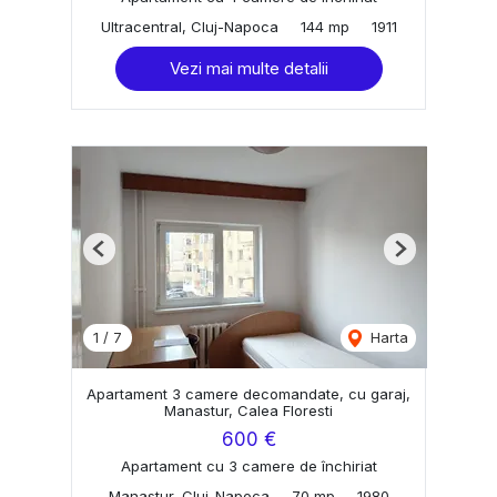
Ultracentral, Cluj-Napoca
144 mp
1911
Vezi mai multe detalii
Previous
Next
1
/
7
Harta
Apartament 3 camere decomandate, cu garaj,
Manastur, Calea Floresti
600 €
Apartament cu 3 camere de închiriat
Manastur, Cluj-Napoca
70 mp
1980