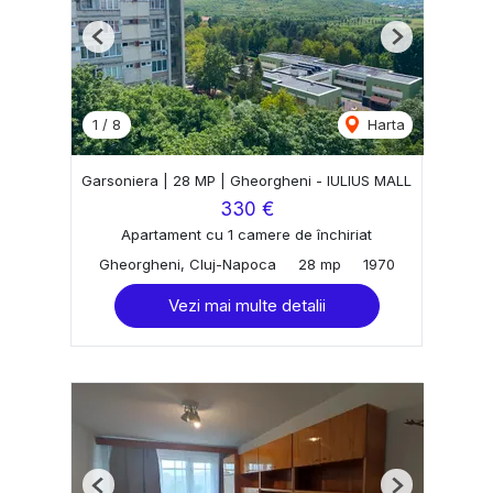
Previous
Next
1
/
8
Harta
Garsoniera | 28 MP | Gheorgheni - IULIUS MALL
330 €
Apartament cu 1 camere de închiriat
Gheorgheni, Cluj-Napoca
28 mp
1970
Vezi mai multe detalii