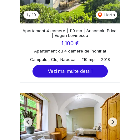
1
/
10
Harta
Apartament 4 camere | 110 mp | Ansamblu Privat
| Eugen Lovinescu
1,100 €
Apartament cu 4 camere de închiriat
Campului, Cluj-Napoca
110 mp
2018
Vezi mai multe detalii
Previous
Next