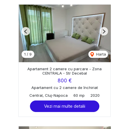
Previous
Next
1
/
9
Harta
Apartament 2 camere cu parcare - Zona
CENTRALA - Str Decebal
800 €
Apartament cu 2 camere de închiriat
Central, Cluj-Napoca
60 mp
2020
Vezi mai multe detalii