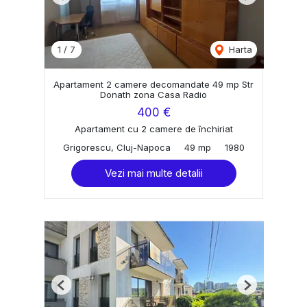
Previous
Next
1
/
7
Harta
Apartament 2 camere decomandate 49 mp Str
Donath zona Casa Radio
400 €
Apartament cu 2 camere de închiriat
Grigorescu, Cluj-Napoca
49 mp
1980
Vezi mai multe detalii
Previous
Next