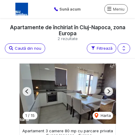
Sună acum
Meniu
Apartamente de închiriat în Cluj-Napoca, zona
Europa
2 rezultate
Caută din nou
Filtrează
Previous
Next
1
/
15
Harta
Apartament 3 camere 80 mp cu parcare privata