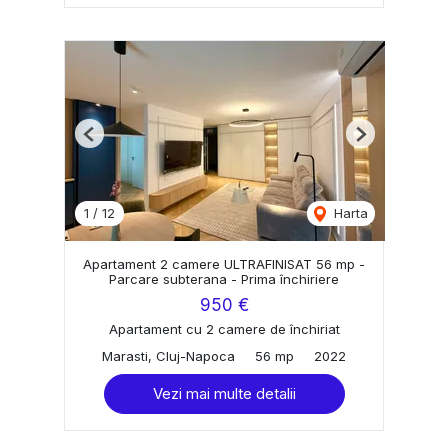
Previous
Next
1
/
12
Harta
Apartament 2 camere ULTRAFINISAT 56 mp -
Parcare subterana - Prima închiriere
950 €
Apartament cu 2 camere de închiriat
Marasti, Cluj-Napoca
56 mp
2022
Vezi mai multe detalii