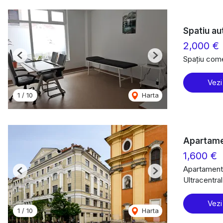
Spatiu au
2,000 €
Spațiu comer
Previous
Next
Vezi
1
/
10
Harta
Apartamen
1,600 €
Apartament 
Previous
Next
Ultracentra
Vezi
1
/
10
Harta