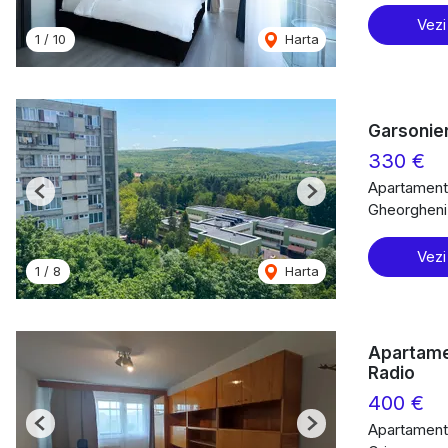
Vezi
1
/
10
Harta
Garsonier
330 €
Apartament 
Previous
Next
Gheorgheni
Vezi
1
/
8
Harta
Apartame
Radio
400 €
Apartament 
Previous
Next