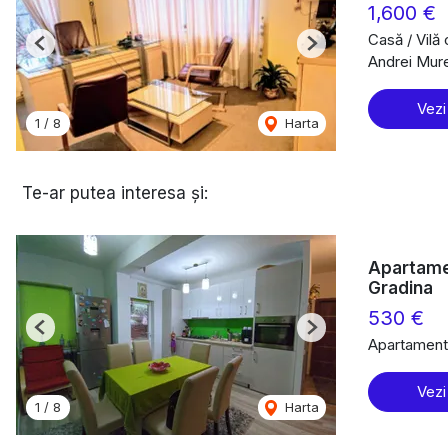
1,600 €
Casă / Vilă
Previous
Next
Andrei Mur
Vezi
1
/
8
Harta
Te-ar putea interesa și:
Apartame
Gradina
530 €
Previous
Next
Apartament 
Vezi
1
/
8
Harta