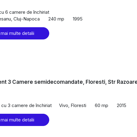
 cu 6 camere de închiriat
esanu, Cluj-Napoca
240 mp
1995
 mai multe detalii
nt 3 Camere semidecomandate, Floresti, Str Razoare
cu 3 camere de închiriat
Vivo, Floresti
60 mp
2015
 mai multe detalii