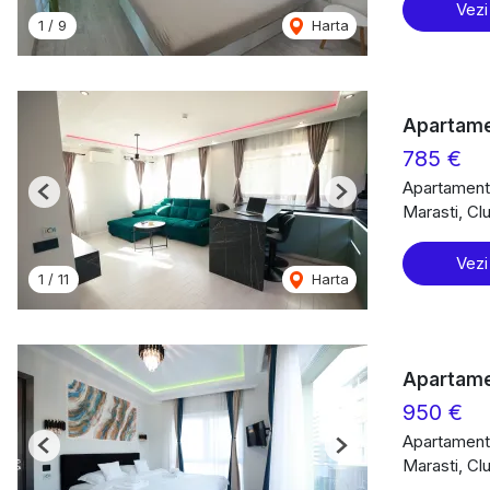
Vezi
1
/
9
Harta
Apartamen
785 €
Apartament 
Previous
Next
Marasti, Cl
Vezi
1
/
11
Harta
Apartamen
950 €
Apartament 
Previous
Next
Marasti, Cl