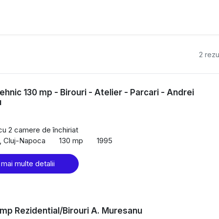
2 rezu
hnic 130 mp - Birouri - Atelier - Parcari - Andrei
u
cu 2 camere de închiriat
, Cluj-Napoca
130 mp
1995
 mai multe detalii
p Rezidential/Birouri A. Muresanu