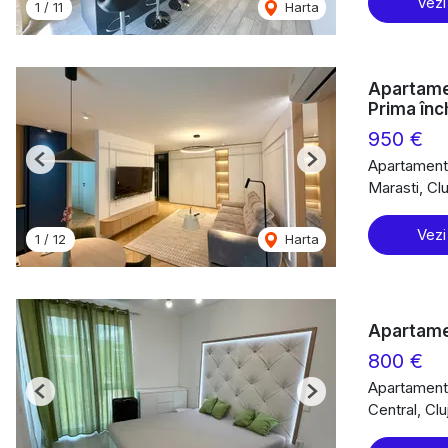
Vezi
1
/
11
Harta
Apartame
Prima înc
950 €
Apartament 
Previous
Next
Marasti, Cl
Vezi
1
/
12
Harta
Apartame
800 €
Apartament 
Previous
Next
Central, Cl