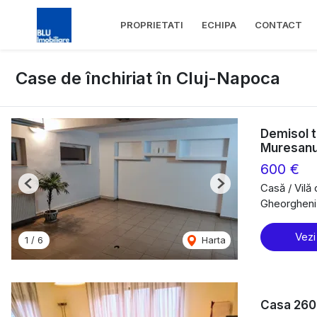
PROPRIETATI
ECHIPA
CONTACT
Case de închiriat în Cluj-Napoca
Demisol te
Muresan
600 €
Casă / Vilă 
Previous
Next
Gheorgheni
Vezi
1
/
6
Harta
Casa 260m