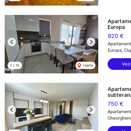
Apartamen
Europa
920 €
Apartament 
Previous
Next
Europa, Cl
Vezi
1
/
15
Harta
Apartame
subteran
750 €
Apartament 
Previous
Next
Gheorgheni