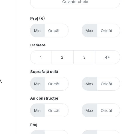
Preț (€)
Min
Max
Camere
1
2
3
4+
Suprafață utilă
,
Min
Max
An construcție
Min
Max
Etaj