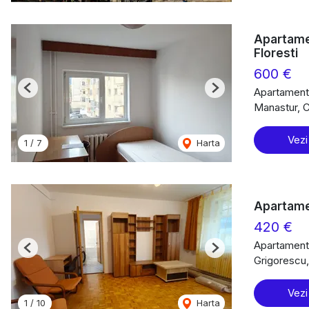
Apartame
Floresti
600 €
Apartament 
Previous
Next
Manastur, 
Vezi
1
/
7
Harta
Apartame
420 €
Apartament 
Previous
Next
Grigorescu
Vezi
1
/
10
Harta