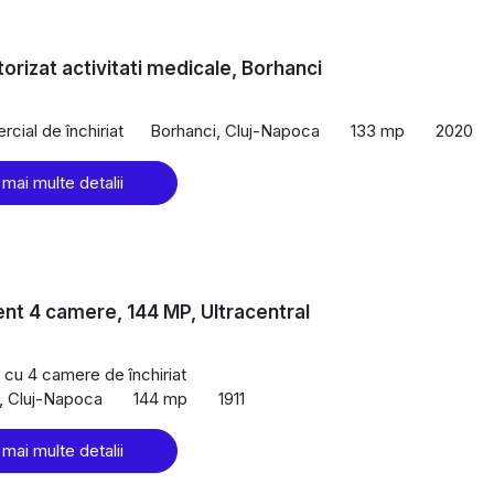
torizat activitati medicale, Borhanci
cial de închiriat
Borhanci, Cluj-Napoca
133 mp
2020
 mai multe detalii
t 4 camere, 144 MP, Ultracentral
cu 4 camere de închiriat
l, Cluj-Napoca
144 mp
1911
 mai multe detalii