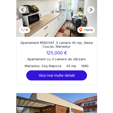
Previous
Next
1
/
8
Harta
Apartament RENOVAT 3 camere 45 mp, Aleea
Ciucas, Manastur
125,000 €
Apartament cu 3 camere de vânzare
Manastur, Cluj-Napoca
45 mp
1980
Vezi mai multe detalii