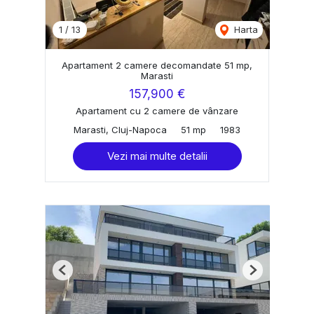
1
/
13
Harta
Apartament 2 camere decomandate 51 mp,
Marasti
157,900 €
Apartament cu 2 camere de vânzare
Marasti, Cluj-Napoca
51 mp
1983
Vezi mai multe detalii
Previous
Next