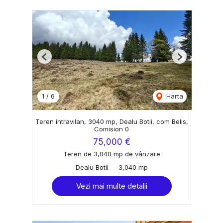
Previous
Next
1
/
6
Harta
Teren intravilan, 3040 mp, Dealu Botii, com Belis,
Comision 0
75,000 €
Teren de 3,040 mp de vânzare
Dealu Botii
3,040 mp
Vezi mai multe detalii