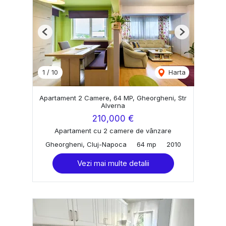
Previous
Next
1
/
10
Harta
Apartament 2 Camere, 64 MP, Gheorgheni, Str
Alverna
210,000 €
Apartament cu 2 camere de vânzare
Gheorgheni, Cluj-Napoca
64 mp
2010
Vezi mai multe detalii