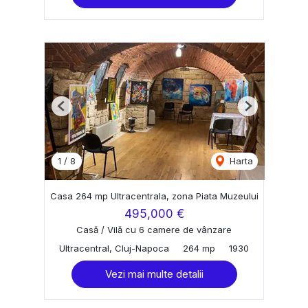
Previous
Next
1
/
8
Harta
Casa 264 mp Ultracentrala, zona Piata Muzeului
495,000 €
Casă / Vilă cu 6 camere de vânzare
Ultracentral, Cluj-Napoca
264 mp
1930
Vezi mai multe detalii