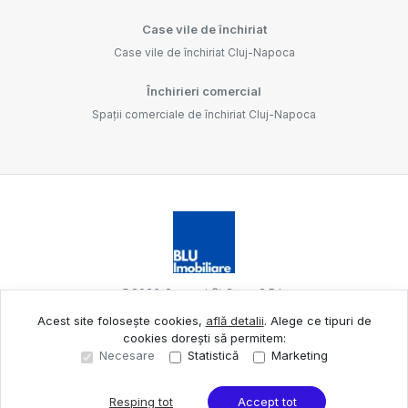
Case vile de închiriat
Case vile de închiriat Cluj-Napoca
Închirieri comercial
Spații comerciale de închiriat Cluj-Napoca
©
2026
Oameni Și Case S.R.L.
Acest site folosește cookies,
află detalii
.
Alege ce tipuri de
cookies dorești să permitem:
Site creat în
Necesare
Statistică
Marketing
Resping tot
Accept tot