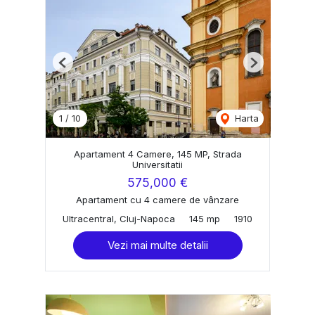
Previous
Next
1
/
10
Harta
Apartament 4 Camere, 145 MP, Strada
Universitatii
575,000 €
Apartament cu 4 camere de vânzare
Ultracentral, Cluj-Napoca
145 mp
1910
Vezi mai multe detalii