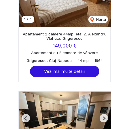
1
/
4
Harta
Apartament 2 camere 44mp, etaj 2, Alexandru
Vlahuta, Grigorescu
149,000 €
Apartament cu 2 camere de vânzare
Grigorescu, Cluj-Napoca
44 mp
1964
Vezi mai multe detalii
Previous
Next