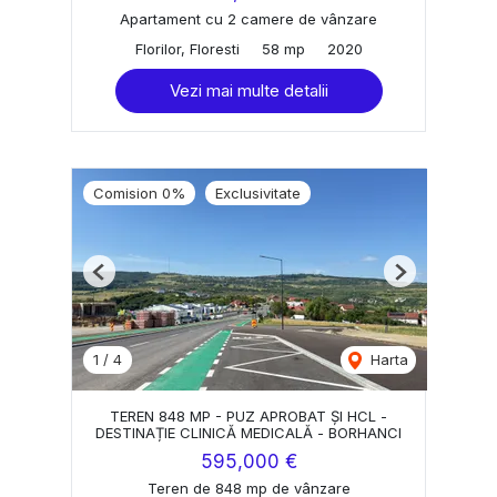
Apartament cu 2 camere de vânzare
Florilor, Floresti
58 mp
2020
Vezi mai multe detalii
Comision 0%
Exclusivitate
Previous
Next
1
/
4
Harta
TEREN 848 MP - PUZ APROBAT ȘI HCL -
DESTINAȚIE CLINICĂ MEDICALĂ - BORHANCI
595,000 €
Teren de 848 mp de vânzare