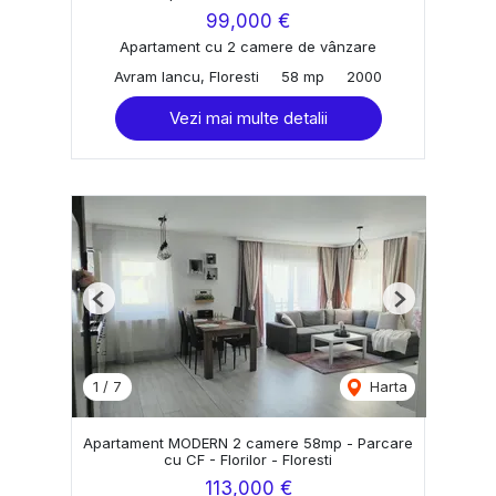
99,000 €
Apartament cu 2 camere de vânzare
Avram Iancu, Floresti
58 mp
2000
Vezi mai multe detalii
Previous
Next
1
/
7
Harta
Apartament MODERN 2 camere 58mp - Parcare
cu CF - Florilor - Floresti
113,000 €