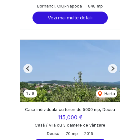
Borhanci, Cluj-Napoca
848 mp
Vezi mai multe detalii
Previous
Next
1
/
8
Harta
Casa individuala cu teren de 5000 mp, Deusu
115,000 €
Casă / Vilă cu 3 camere de vânzare
Deusu
70 mp
2015