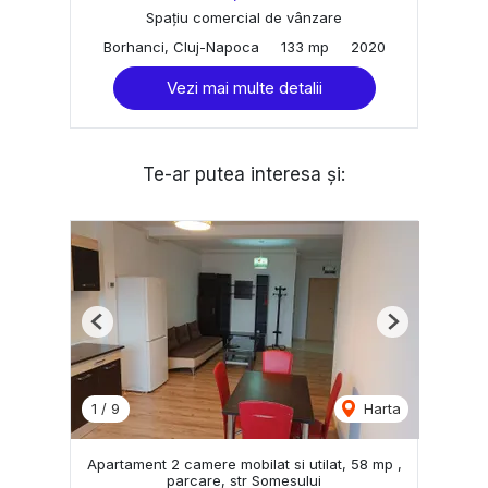
Spațiu comercial de vânzare
Borhanci, Cluj-Napoca
133 mp
2020
Vezi mai multe detalii
Te-ar putea interesa și:
Previous
Next
1
/
9
Harta
Apartament 2 camere mobilat si utilat, 58 mp ,
parcare, str Somesului