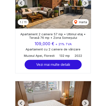
Previous
Next
1
/
11
Harta
Apartament 2 camere 57 mp • Ultimul etaj •
Terasă 76 mp • Zona Someșului
109,000 €
+ 21% TVA
Apartament cu 2 camere de vânzare
Muzeul Apei, Floresti
132 mp
2022
Vezi mai multe detalii
Previous
Next