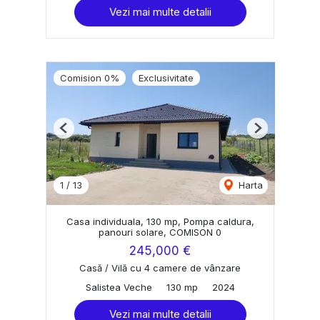
Vezi mai multe detalii
Comision 0%
Exclusivitate
Previous
Next
1
/
13
Harta
Casa individuala, 130 mp, Pompa caldura,
panouri solare, COMISON 0
245,000 €
Casă / Vilă cu 4 camere de vânzare
Salistea Veche
130 mp
2024
Vezi mai multe detalii