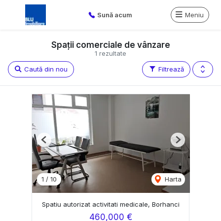
Sună acum
Meniu
Spații comerciale de vânzare
1 rezultate
Caută din nou
Filtrează
Previous
Next
1
/
10
Harta
Spatiu autorizat activitati medicale, Borhanci
460,000 €