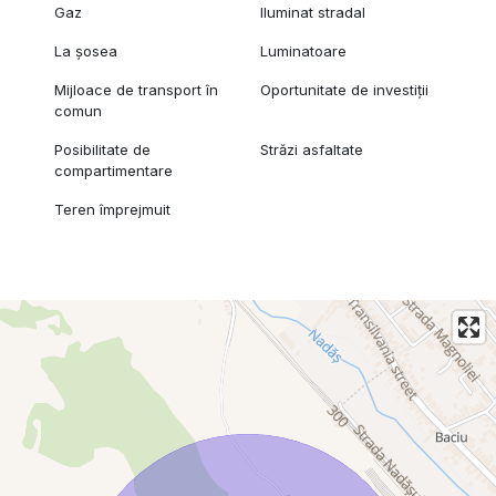
Gaz
Iluminat stradal
La șosea
Luminatoare
Mijloace de transport în
Oportunitate de investiții
comun
Posibilitate de
Străzi asfaltate
compartimentare
Teren împrejmuit