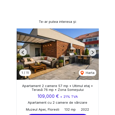
Te-ar putea interesa și:
Previous
Next
1
/
11
Harta
Apartament 2 camere 57 mp • Ultimul etaj •
Terasă 76 mp • Zona Someșului
109,000 €
+ 21% TVA
Apartament cu 2 camere de vânzare
Muzeul Apei, Floresti
132 mp
2022