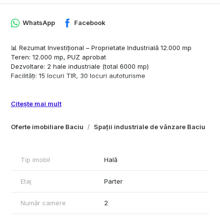
WhatsApp
Facebook
📊 Rezumat Investițional – Proprietate Industrială 12.000 mp
Teren: 12.000 mp, PUZ aprobat
Dezvoltare: 2 hale industriale (total 6000 mp)
Facilități: 15 locuri TIR, 30 locuri autoturisme
💰 Structura investiției
1) Cost achiziție teren 1.600.000 €
Citește mai mult
2) Costuri construcție (375–430 €/mp) Halele: 2.250.000–
2.580.000 €
Oferte imobiliare Baciu
Spații industriale de vânzare Baciu
Utilități & amenajări: 200.000 – 450.000 €
Investiție totală 👉 4.050.000 – 4.630.000 €
💶 Venituri estimate chirie: 4 - 7 €/mp
Tip imobil
Hală
Venit lunar: 24.000 – 42.000 €
Venit anual: 288.000 – 504.000 €
Etaj
Parter
Număr camere
2