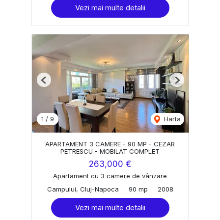
Vezi mai multe detalii
Previous
Next
1
/
9
Harta
APARTAMENT 3 CAMERE - 90 MP - CEZAR
PETRESCU - MOBILAT COMPLET
263,000 €
Apartament cu 3 camere de vânzare
Campului, Cluj-Napoca
90 mp
2008
Vezi mai multe detalii