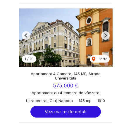
Previous
Next
1
/
10
Harta
Apartament 4 Camere, 145 MP, Strada
Universitatii
575,000 €
Apartament cu 4 camere de vânzare
Ultracentral, Cluj-Napoca
145 mp
1910
Vezi mai multe detalii