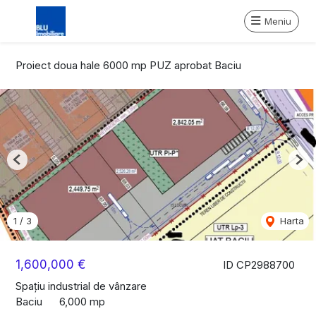
Meniu
Proiect doua hale 6000 mp PUZ aprobat Baciu
Previous
Nex
1
/
3
Harta
1,600,000 €
ID CP2988700
Spațiu industrial de vânzare
Baciu
6,000 mp