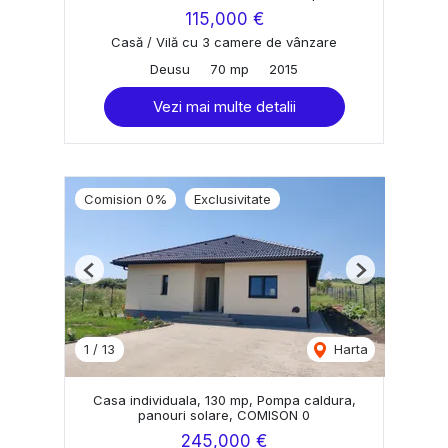
115,000 €
Casă / Vilă cu 3 camere de vânzare
Deusu
70 mp
2015
Vezi mai multe detalii
Comision 0%
Exclusivitate
Previous
Next
1
/
13
Harta
Casa individuala, 130 mp, Pompa caldura,
panouri solare, COMISON 0
245,000 €