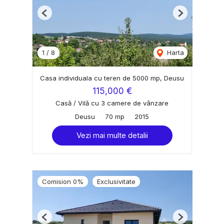
Previous
Next
1
/
8
Harta
Casa individuala cu teren de 5000 mp, Deusu
115,000 €
Casă / Vilă cu 3 camere de vânzare
Deusu
70 mp
2015
Vezi mai multe detalii
Comision 0%
Exclusivitate
Previous
Next