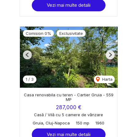
Vezi mai multe detalii
Comision 0%
Exclusivitate
Previous
Next
1
/
3
Harta
Casa renovabila cu teren - Cartier Gruia - 559
MP
287,000 €
Casă / Vilă cu 5 camere de vânzare
Gruia, Cluj-Napoca
150 mp
1960
Vezi mai multe detalii