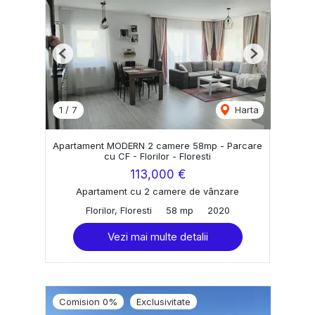
Previous
Next
1
/
7
Harta
Apartament MODERN 2 camere 58mp - Parcare
cu CF - Florilor - Floresti
113,000 €
Apartament cu 2 camere de vânzare
Florilor, Floresti
58 mp
2020
Vezi mai multe detalii
Comision 0%
Exclusivitate