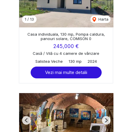
1
/
13
Harta
Casa individuala, 130 mp, Pompa caldura,
panouri solare, COMISON 0
245,000 €
Casă / Vilă cu 4 camere de vânzare
Salistea Veche
130 mp
2024
Vezi mai multe detalii
Previous
Next