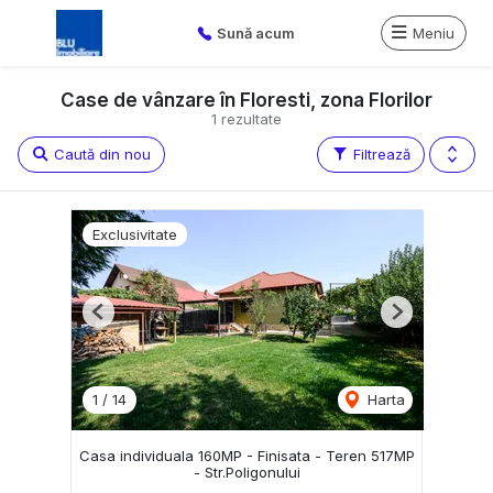
Sună acum
Meniu
Case de vânzare în Floresti, zona Florilor
1 rezultate
Caută din nou
Filtrează
Exclusivitate
Previous
Next
1
/
14
Harta
Casa individuala 160MP - Finisata - Teren 517MP
- Str.Poligonului