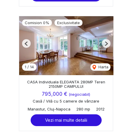
Comision 0%
Exclusivitate
Previous
Next
1
/
14
Harta
CASA Individuala ELEGANTA 280MP Teren
2150MP CAMPULUI
795,000 €
(negociabil)
Casă / Vilă cu 5 camere de vânzare
Manastur, Cluj-Napoca
280 mp
2012
Vezi mai multe detalii