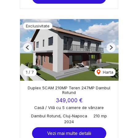
Exclusivitate
Previous
Next
1
/
7
Harta
Duplex 5CAM 210MP Teren 247MP Dambul
Rotund
349,000 €
Casă / Vilă cu 5 camere de vânzare
Dambul Rotund, Cluj-Napoca
210 mp
2024
Vezi mai multe detalii