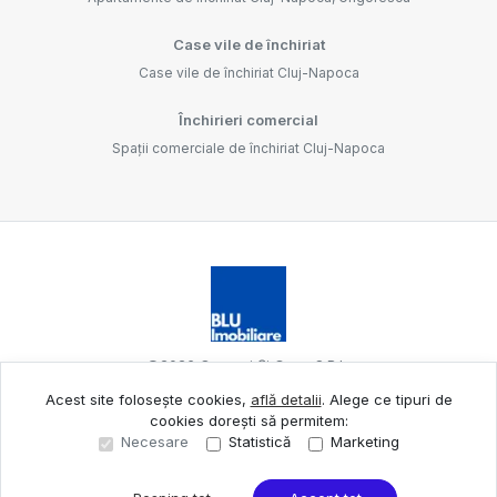
Case vile de închiriat
Case vile de închiriat Cluj-Napoca
Închirieri comercial
Spații comerciale de închiriat Cluj-Napoca
©
2026
Oameni Și Case S.R.L.
Acest site folosește cookies,
află detalii
.
Alege ce tipuri de
cookies dorești să permitem:
Site creat în
Necesare
Statistică
Marketing