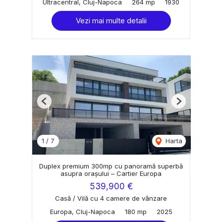
Ultracentral, Cluj-Napoca
264 mp
1930
Vezi mai multe detalii
Previous
Next
1
/
7
Harta
Duplex premium 300mp cu panoramă superbă
asupra orașului – Cartier Europa
539,900 €
Casă / Vilă cu 4 camere de vânzare
Europa, Cluj-Napoca
180 mp
2025