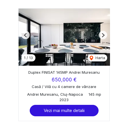
Previous
Next
1
/
13
Harta
Duplex FINISAT 145MP Andrei Muresanu
650,000 €
Casă / Vilă cu 4 camere de vânzare
Andrei Muresanu, Cluj-Napoca
145 mp
2023
Vezi mai multe detalii