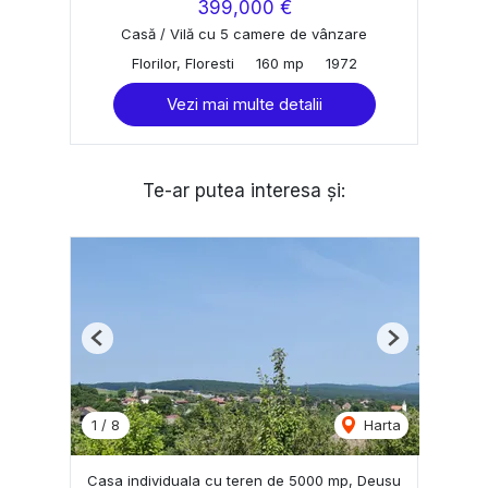
399,000 €
Casă / Vilă cu 5 camere de vânzare
Florilor, Floresti
160 mp
1972
Vezi mai multe detalii
Te-ar putea interesa și:
Previous
Next
1
/
8
Harta
Casa individuala cu teren de 5000 mp, Deusu