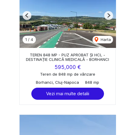
Previous
Next
1
/
4
Harta
TEREN 848 MP - PUZ APROBAT ȘI HCL -
DESTINAȚIE CLINICĂ MEDICALĂ - BORHANCI
595,000 €
Teren de 848 mp de vânzare
Borhanci, Cluj-Napoca
848 mp
Vezi mai multe detalii