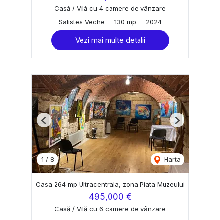
Casă / Vilă cu 4 camere de vânzare
Salistea Veche
130 mp
2024
Vezi mai multe detalii
Previous
Next
1
/
8
Harta
Casa 264 mp Ultracentrala, zona Piata Muzeului
495,000 €
Casă / Vilă cu 6 camere de vânzare