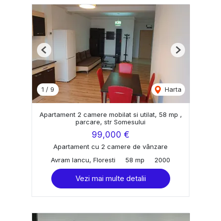
Previous
Next
1
/
9
Harta
Apartament 2 camere mobilat si utilat, 58 mp ,
parcare, str Somesului
99,000 €
Apartament cu 2 camere de vânzare
Avram Iancu, Floresti
58 mp
2000
Vezi mai multe detalii