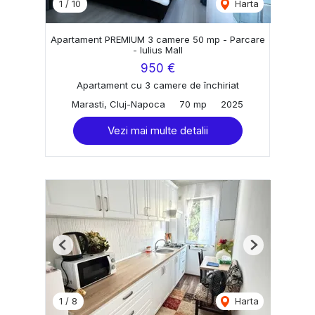
1
/
10
Harta
Apartament PREMIUM 3 camere 50 mp - Parcare
- Iulius Mall
950 €
Apartament cu 3 camere de închiriat
Marasti, Cluj-Napoca
70 mp
2025
Vezi mai multe detalii
Previous
Next
1
/
8
Harta