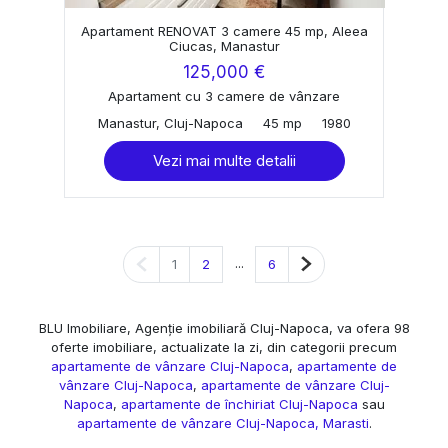
Apartament RENOVAT 3 camere 45 mp, Aleea
Ciucas, Manastur
125,000 €
Apartament cu 3 camere de vânzare
Manastur, Cluj-Napoca
45 mp
1980
Vezi mai multe detalii
Pagina anterioară
...
Pagina următoare
1
2
6
BLU Imobiliare, Agenție imobiliară Cluj-Napoca, va ofera 98
oferte imobiliare, actualizate la zi, din categorii precum
apartamente de vânzare Cluj-Napoca
,
apartamente de
vânzare Cluj-Napoca
,
apartamente de vânzare Cluj-
Napoca
,
apartamente de închiriat Cluj-Napoca
sau
apartamente de vânzare Cluj-Napoca, Marasti
.