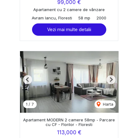
99,000 €
Apartament cu 2 camere de vânzare
Avram Iancu, Floresti
58 mp
2000
Vezi mai multe detalii
Previous
Next
1
/
7
Harta
Apartament MODERN 2 camere 58mp - Parcare
cu CF - Florilor - Floresti
113,000 €