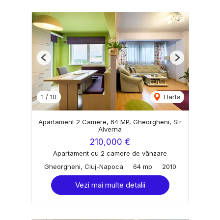
Previous
Next
1
/
10
Harta
Apartament 2 Camere, 64 MP, Gheorgheni, Str
Alverna
210,000 €
Apartament cu 2 camere de vânzare
Gheorgheni, Cluj-Napoca
64 mp
2010
Vezi mai multe detalii