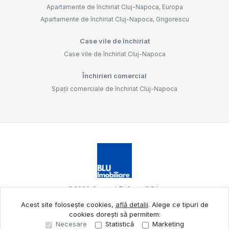
Apartamente de închiriat Cluj-Napoca, Europa
Apartamente de închiriat Cluj-Napoca, Grigorescu
Case vile de închiriat
Case vile de închiriat Cluj-Napoca
Închirieri comercial
Spații comerciale de închiriat Cluj-Napoca
©
2026
Oameni Și Case S.R.L.
Acest site folosește cookies,
află detalii
.
Alege ce tipuri de
cookies dorești să permitem:
Site creat în
Necesare
Statistică
Marketing