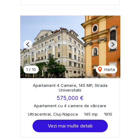
Previous
Next
1
/
10
Harta
Apartament 4 Camere, 145 MP, Strada
Universitatii
575,000 €
Apartament cu 4 camere de vânzare
Ultracentral, Cluj-Napoca
145 mp
1910
Vezi mai multe detalii