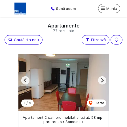
Sună acum
Meniu
Apartamente
77 rezultate
Caută din nou
Filtrează
Previous
Next
1
/
9
Harta
Apartament 2 camere mobilat si utilat, 58 mp ,
parcare, str Somesului