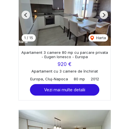
Previous
Next
1
/
15
Harta
Apartament 3 camere 80 mp cu parcare privata
- Eugen Ionesco - Europa
920 €
Apartament cu 3 camere de închiriat
Europa, Cluj-Napoca
80 mp
2012
Vezi mai multe detalii