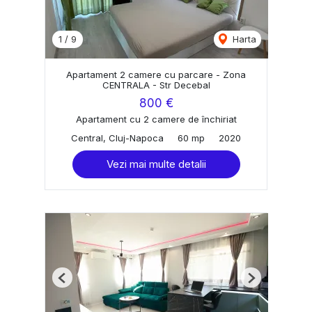
1
/
9
Harta
Apartament 2 camere cu parcare - Zona
CENTRALA - Str Decebal
800 €
Apartament cu 2 camere de închiriat
Central, Cluj-Napoca
60 mp
2020
Vezi mai multe detalii
Previous
Next