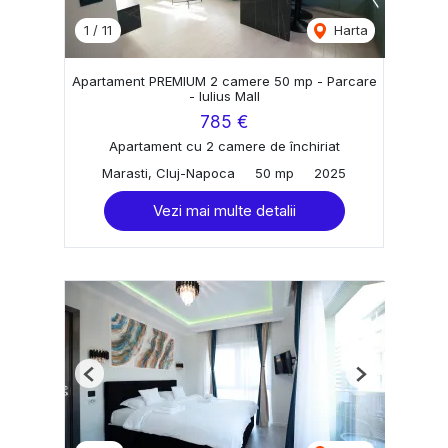
1
/
11
Harta
Apartament PREMIUM 2 camere 50 mp - Parcare
- Iulius Mall
785 €
Apartament cu 2 camere de închiriat
Marasti, Cluj-Napoca
50 mp
2025
Vezi mai multe detalii
Previous
Next