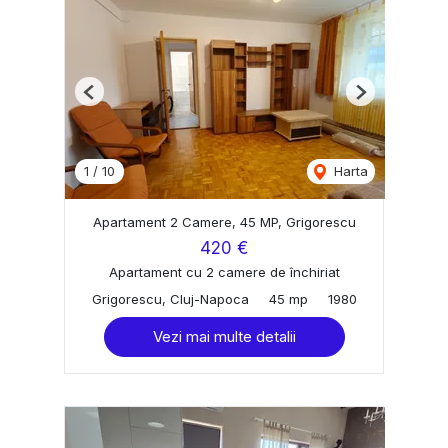
Previous
Next
1
/
10
Harta
Apartament 2 Camere, 45 MP, Grigorescu
420 €
Apartament cu 2 camere de închiriat
Grigorescu, Cluj-Napoca
45 mp
1980
Vezi mai multe detalii