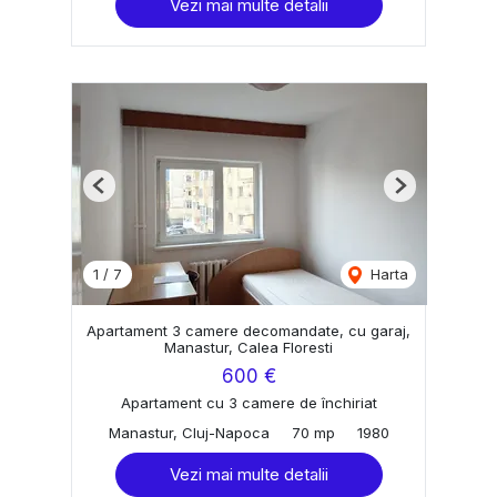
Vezi mai multe detalii
Previous
Next
1
/
7
Harta
Apartament 3 camere decomandate, cu garaj,
Manastur, Calea Floresti
600 €
Apartament cu 3 camere de închiriat
Manastur, Cluj-Napoca
70 mp
1980
Vezi mai multe detalii