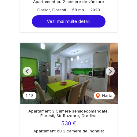
Apartament cu 2 camere de vânzare
Florilor, Floresti
58 mp
2020
Vezi mai multe detalii
Previous
Next
1
/
8
Harta
Apartament 3 Camere semidecomandate,
Floresti, Str Razoare, Gradina
530 €
Apartament cu 3 camere de închiriat