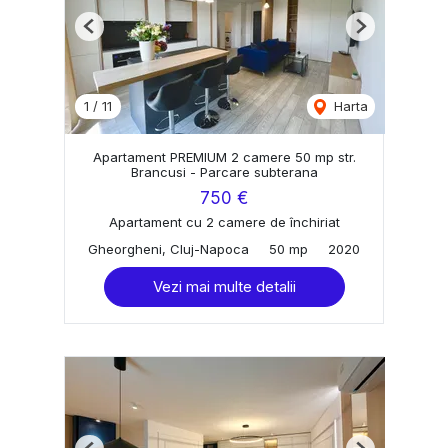
Previous
Next
1
/
11
Harta
Apartament PREMIUM 2 camere 50 mp str.
Brancusi - Parcare subterana
750 €
Apartament cu 2 camere de închiriat
Gheorgheni, Cluj-Napoca
50 mp
2020
Vezi mai multe detalii