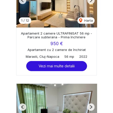
Previous
Next
1
/
12
Harta
Apartament 2 camere ULTRAFINISAT 56 mp -
Parcare subterana - Prima închiriere
950 €
Apartament cu 2 camere de închiriat
Marasti, Cluj-Napoca
56 mp
2022
Vezi mai multe detalii
Previous
Next