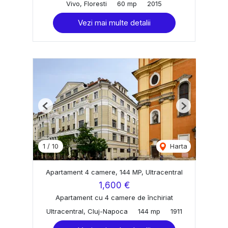
Vivo, Floresti
60 mp
2015
Vezi mai multe detalii
Previous
Next
1
/
10
Harta
Apartament 4 camere, 144 MP, Ultracentral
1,600 €
Apartament cu 4 camere de închiriat
Ultracentral, Cluj-Napoca
144 mp
1911