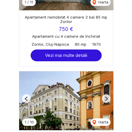
1
/
11
Harta
Apartament nemobilat 4 camere 2 bai 85 mp
Zorilor
750 €
Apartament cu 4 camere de închiriat
Zorilor, Cluj-Napoca
80 mp
1970
Vezi mai multe detalii
Previous
Next
1
/
10
Harta