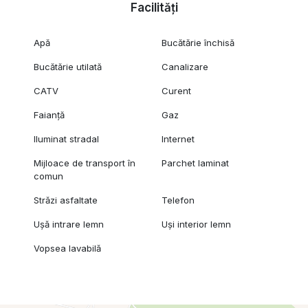
Facilități
Apă
Bucătărie închisă
Bucătărie utilată
Canalizare
CATV
Curent
Faianță
Gaz
Iluminat stradal
Internet
Mijloace de transport în
Parchet laminat
comun
Străzi asfaltate
Telefon
Ușă intrare lemn
Uși interior lemn
Vopsea lavabilă