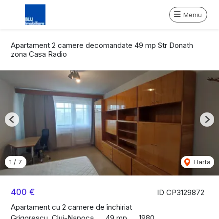
Meniu
Apartament 2 camere decomandate 49 mp Str Donath
zona Casa Radio
Previous
Nex
1
/
7
Harta
400 €
ID CP3129872
Apartament cu 2 camere de închiriat
Grigorescu, Cluj-Napoca
49 mp
1980