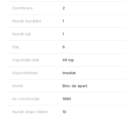
Un apartament potrivit pentru persoane care caută liniște,
Dormitoare
2
confort și acces rapid către centrul orașului.
Număr bucătării
1
Număr băi
1
Etaj
6
Suprafață utilă
49 mp
Disponibilitate
Imediat
Imobil
Bloc de apart.
An construcție
1980
Număr etaje clădire
10