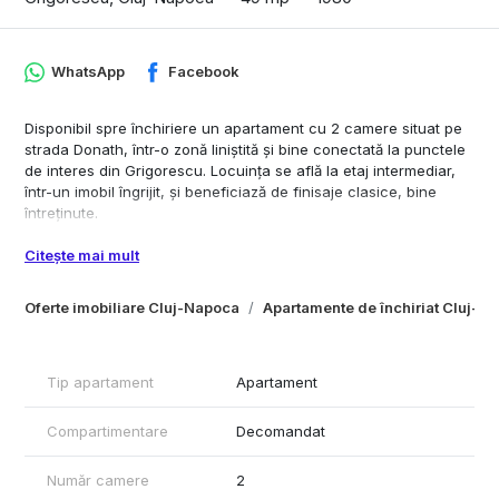
WhatsApp
Facebook
Disponibil spre închiriere un apartament cu 2 camere situat pe
strada Donath, într-o zonă liniștită și bine conectată la punctele
de interes din Grigorescu. Locuința se află la etaj intermediar,
într-un imobil îngrijit, și beneficiază de finisaje clasice, bine
întreținute.
Caracteristici principale
Citește mai mult
Compartimentare practică, cu living luminos și dormitor separat
Oferte imobiliare Cluj-Napoca
Apartamente de închiriat Cluj-N
Centrala termică proprie – eficiență și control al consumului
Bucătărie complet utilată
Tip apartament
Apartament
Baie aerisită, în stare foarte bună
Etaj intermediar – confort termic și fonic optim
Compartimentare
Decomandat
Zonă verde, acces rapid la stații de autobuz, magazine, parcuri
Număr camere
2
și piste de promenadă