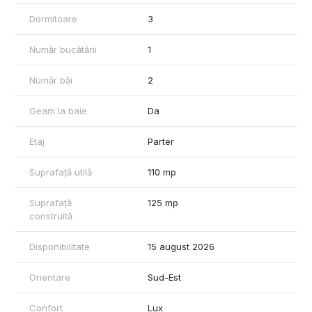
Ansamblu rezidențial privat cu acces controlat
Curte interioară verde și sigură — copiii se pot juca în voie fără
Dormitoare
3
grija traficului
Loc de parcare propriu în incinta ansamblului
Număr bucătării
1
📍 Locație:
Strada Eugen Lovinescu, Cluj-Napoca — zonă liniștită, cu acces
Număr băi
2
facil la mijloacele de transport, școli, grădinițe și facilități
comerciale.
Geam la baie
Da
Etaj
Parter
Suprafață utilă
110 mp
Suprafață
125 mp
construită
Disponibilitate
15 august 2026
Orientare
Sud-Est
Confort
Lux