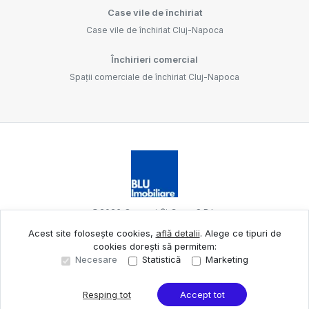
Case vile de închiriat
Case vile de închiriat Cluj-Napoca
Închirieri comercial
Spații comerciale de închiriat Cluj-Napoca
©
2026
Oameni Și Case S.R.L.
Acest site folosește cookies,
află detalii
.
Alege ce tipuri de
cookies dorești să permitem:
Site creat în
Necesare
Statistică
Marketing
Resping tot
Accept tot
Sună acum
Solicită vizionare