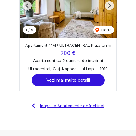
Previous
Next
1
/
9
Harta
Apartament 41MP ULTRACENTRAL Piata Unirii
700 €
Apartament cu 2 camere de închiriat
Ultracentral, Cluj-Napoca
41 mp
1910
Vezi mai multe detalii
Înapoi la Apartamente de închiriat