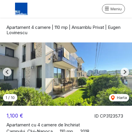
Meniu
Apartament 4 camere | 110 mp | Ansamblu Privat | Eugen
Lovinescu
Previous
Nex
1
/
10
Harta
1,100 €
ID CP3123573
Apartament cu 4 camere de închiriat
Campului, Cluj-Napoca
110 mp
2018