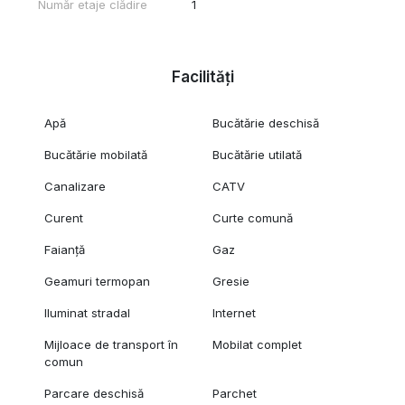
Număr etaje clădire
1
Facilități
Apă
Bucătărie deschisă
Bucătărie mobilată
Bucătărie utilată
Canalizare
CATV
Curent
Curte comună
Faianță
Gaz
Geamuri termopan
Gresie
Iluminat stradal
Internet
Mijloace de transport în
Mobilat complet
comun
Parcare deschisă
Parchet