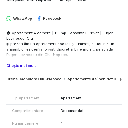
WhatsApp
Facebook
🏠 Apartament 4 camere | 110 mp | Ansamblu Privat | Eugen
Lovinescu, Cluj
Îți prezentăm un apartament spațios și luminos, situat într-un
ansamblu rezidențial privat, discret și bine îngrijit, pe strada
Eugen Lovinescu din Cluj-Napoca.
📐 Suprafață și compartimentare:
Citește mai mult
110MP utili
Living generos + bucătărie open space — perfect pentru
Oferte imobiliare Cluj-Napoca
Apartamente de închiriat Cluj-N
momente în familie sau întâlniri cu prietenii
3 dormitoare liniștite și bine dimensionate
2 băi, ambele cu geam — lumină naturală și ventilație optimă
2 balcoane — spații suplimentare de relaxare cu vedere la
Tip apartament
Apartament
curtea verde
Compartimentare
Decomandat
🏢 Bloc și ansamblu:
Bloc mic și cochet, cu număr redus de vecini
Număr camere
4