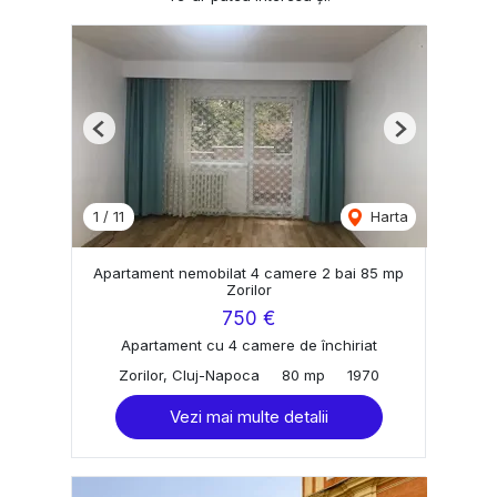
Previous
Next
1
/
11
Harta
Apartament nemobilat 4 camere 2 bai 85 mp
Zorilor
750 €
Apartament cu 4 camere de închiriat
Zorilor, Cluj-Napoca
80 mp
1970
Vezi mai multe detalii