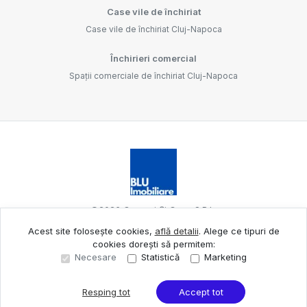
Case vile de închiriat
Case vile de închiriat Cluj-Napoca
Închirieri comercial
Spații comerciale de închiriat Cluj-Napoca
©
2026
Oameni Și Case S.R.L.
Acest site folosește cookies,
află detalii
.
Alege ce tipuri de
cookies dorești să permitem:
Site creat în
Necesare
Statistică
Marketing
Resping tot
Accept tot
Sună acum
Solicită vizionare