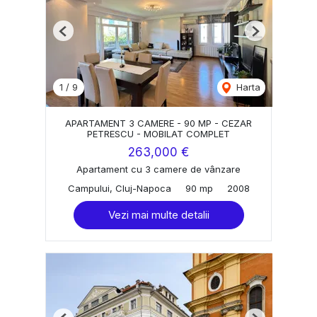
Previous
Next
1
/
9
Harta
APARTAMENT 3 CAMERE - 90 MP - CEZAR
PETRESCU - MOBILAT COMPLET
263,000 €
Apartament cu 3 camere de vânzare
Campului, Cluj-Napoca
90 mp
2008
Vezi mai multe detalii