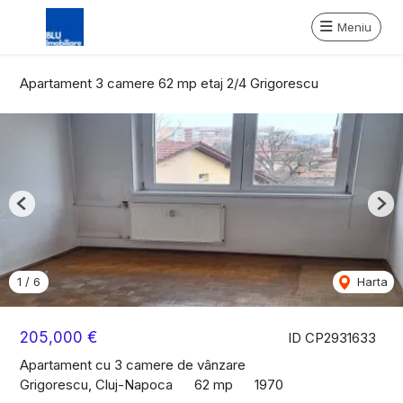
Meniu
Apartament 3 camere 62 mp etaj 2/4 Grigorescu
Previous
Nex
1
/
6
Harta
205,000 €
ID CP2931633
Apartament cu 3 camere de vânzare
Grigorescu, Cluj-Napoca
62 mp
1970