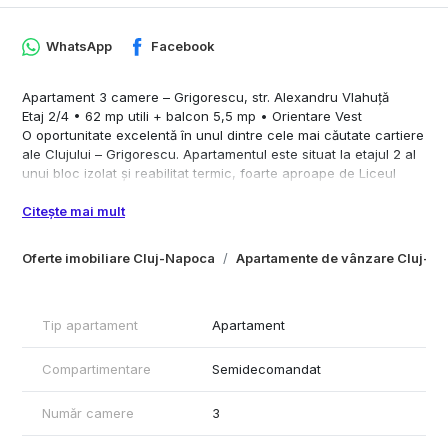
WhatsApp
Facebook
Apartament 3 camere – Grigorescu, str. Alexandru Vlahuță
Etaj 2/4 • 62 mp utili + balcon 5,5 mp • Orientare Vest
O oportunitate excelentă în unul dintre cele mai căutate cartiere
ale Clujului – Grigorescu. Apartamentul este situat la etajul 2 al
unui bloc izolat și reabilitat termic, foarte aproape de Liceul
Onisifor Ghibu, pe o stradă liniștită și verde.
Citește mai mult
Caracteristici principale
- Suprafață utilă: 62 mp
- Balcon închis: 5,5 mp
Oferte imobiliare Cluj-Napoca
Apartamente de vânzare Cluj-N
- Compartimentare: 3 camere semidecomandate, 1 bucătărie, 1
cămară de alimente, 1 baie cu geam, 1 antreu, 1 sas
- Etaj: 2 din 4
Tip apartament
Apartament
- Orientare: Vest
- Ferestre: termopan
- Bloc izolat și reabilitat termic
Compartimentare
Semidecomandat
Stare și amenajare
Apartamentul este nemobilat și necesită renovare, oferind
Număr camere
3
avantajul de a putea fi personalizat complet după preferințele
noului proprietar.