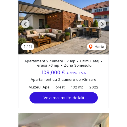
Previous
Next
1
/
11
Harta
Apartament 2 camere 57 mp • Ultimul etaj •
Terasă 76 mp • Zona Someșului
109,000 €
+ 21% TVA
Apartament cu 2 camere de vânzare
Muzeul Apei, Floresti
132 mp
2022
Vezi mai multe detalii