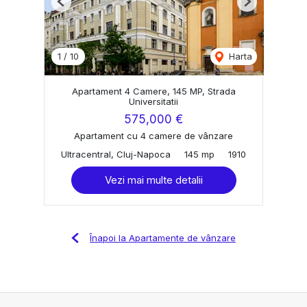
Previous
Next
1
/
10
Harta
Apartament 4 Camere, 145 MP, Strada
Universitatii
575,000 €
Apartament cu 4 camere de vânzare
Ultracentral, Cluj-Napoca
145 mp
1910
Vezi mai multe detalii
Înapoi la Apartamente de vânzare