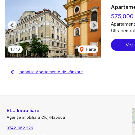
Apartamen
575,000
Apartament
Previous
Next
Ultracentra
Vezi
1
/
10
Harta
Înapoi la Apartamente de vânzare
BLU Imobiliare
Agenție imobiliară Cluj-Napoca
0742-962.226