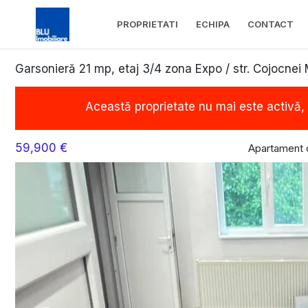
PROPRIETATI
ECHIPA
CONTACT
Garsonieră 21 mp, etaj 3/4 zona Expo / str. Cojocnei 
Această proprietate nu mai este activă,
59,900 €
Apartament 