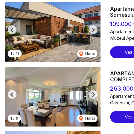
Apartamen
Someșulu
109,000
Apartament
Previous
Next
Muzeul Apei
Vezi
1
/
11
Harta
APARTAME
COMPLE
263,000
Apartament
Previous
Next
Campului, 
Vezi
1
/
9
Harta