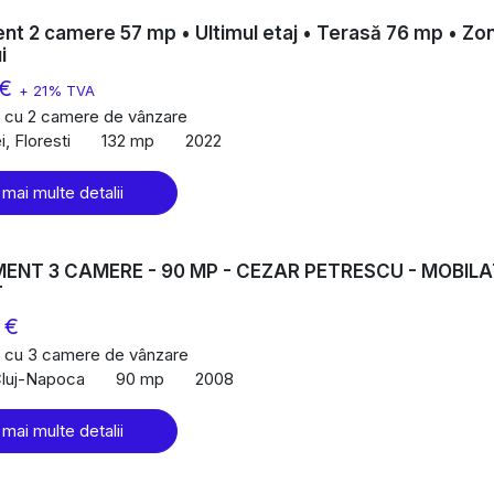
t 2 camere 57 mp • Ultimul etaj • Terasă 76 mp • Zo
i
 €
+ 21% TVA
 cu 2 camere de vânzare
, Floresti
132 mp
2022
 mai multe detalii
NT 3 CAMERE - 90 MP - CEZAR PETRESCU - MOBIL
T
 €
 cu 3 camere de vânzare
Cluj-Napoca
90 mp
2008
 mai multe detalii