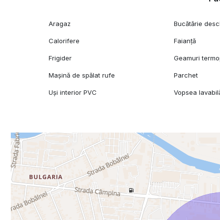
Aragaz
Bucătărie desc
Calorifere
Faianță
Frigider
Geamuri term
Mașină de spălat rufe
Parchet
Uși interior PVC
Vopsea lavabil