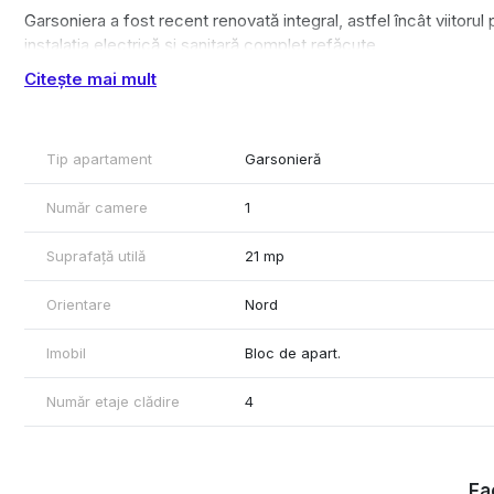
Garsoniera a fost recent renovată integral, astfel încât viitorul 
instalația electrică și sanitară complet refăcute
baie renovată modern
Citește mai mult
parchet SPC rezistent
pereți proaspăt vopsiți cu lavabil
geamuri și uși termopan
Tip apartament
Garsonieră
spațiu luminos, ușor de mobilat și eficient de întreținut
Opțional, se poate prelua cu chiriaș, ceea ce o face o oportunit
Număr camere
1
Garsoniera este ideală pentru:
Suprafață utilă
21 mp
– locuit (student, tânăr profesionist)
– investiție cu randament foarte bun în zona Expo–Mărăști
Orientare
Nord
Imobil
Bloc de apart.
Număr etaje clădire
4
Fac