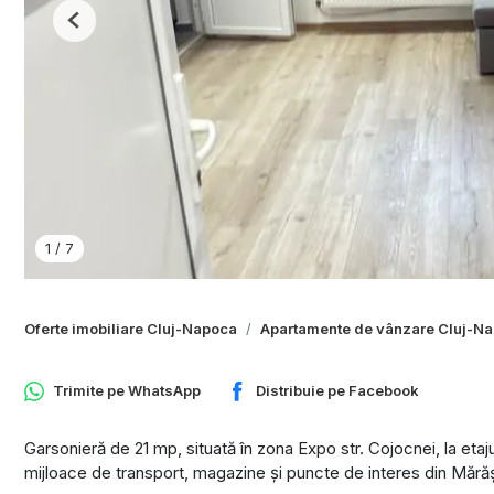
Previous
1
/
7
Oferte imobiliare Cluj-Napoca
Apartamente de vânzare Cluj-N
Trimite pe
WhatsApp
Distribuie pe
Facebook
Garsonieră de 21 mp, situată în zona Expo str. Cojocnei, la etajul 
mijloace de transport, magazine și puncte de interes din Mărăș