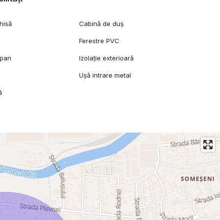
hisă
Cabină de duș
Ferestre PVC
opan
Izolație exterioară
Ușă intrare metal
ă