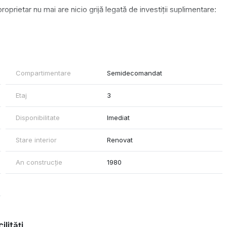
proprietar nu mai are nicio grijă legată de investiții suplimentare:
Compartimentare
Semidecomandat
ate excelentă și pentru investiție, cu venit imediat.
Etaj
3
Disponibilitate
Imediat
Stare interior
Renovat
An construcție
1980
ilități