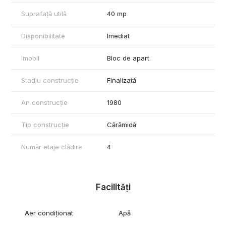
investitie.Desi nu dispune de parcare proprie cu abonament, in
Suprafață utilă
40 mp
zona se gasesc locuri de parcare.Pentru informatii
suplimentare, programarea unei vizionari sau pentru a afla
oferta noastra completa va stam la dispozitie.
Disponibilitate
Imediat
Imobil
Bloc de apart.
Stadiu construcție
Finalizată
An construcție
1980
Tip construcție
Cărămidă
Număr etaje clădire
4
Facilități
Aer condiționat
Apă