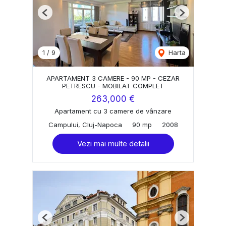
Previous
Next
1
/
9
Harta
APARTAMENT 3 CAMERE - 90 MP - CEZAR
PETRESCU - MOBILAT COMPLET
263,000 €
Apartament cu 3 camere de vânzare
Campului, Cluj-Napoca
90 mp
2008
Vezi mai multe detalii
Previous
Next