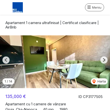
Meniu
Apartament 1 camera ultrafinisat | Certificat clasificare |
AirBnb
Previous
Nex
1
/
14
Harta
135,000 €
ID CP3177505
Apartament cu 1 camere de vânzare
Gruia, Cluj-Napoca
40 mp
1980