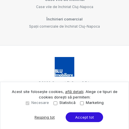
Case vile de închiriat Cluj-Napoca
Închirieri comercial
Spații comerciale de închiriat Cluj-Napoca
©
2026
Oameni Și Case S.R.L.
Acest site folosește cookies,
află detalii
.
Alege ce tipuri de
cookies dorești să permitem:
Site creat în
Necesare
Statistică
Marketing
Resping tot
Accept tot
Sună acum
Solicită vizionare