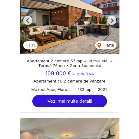
Previous
Next
1
/
11
Harta
Apartament 2 camere 57 mp • Ultimul etaj •
Terasă 76 mp • Zona Someșului
109,000 €
+ 21% TVA
Apartament cu 2 camere de vânzare
Muzeul Apei, Floresti
132 mp
2022
Vezi mai multe detalii