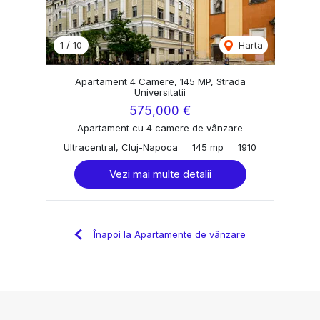
1
/
10
Harta
Apartament 4 Camere, 145 MP, Strada
Universitatii
575,000 €
Apartament cu 4 camere de vânzare
Ultracentral, Cluj-Napoca
145 mp
1910
Vezi mai multe detalii
Înapoi la Apartamente de vânzare