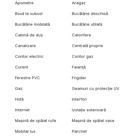
Apometre
Aragaz
Boxă la subsol
Bucătărie deschisă
Bucătărie mobilată
Bucătărie utilată
Cabină de duș
Calorifere
Canalizare
Centrală proprie
Contor electric
Contor gaz
Curent
Faianță
Ferestre PVC
Frigider
Gaz
Geamuri cu protecție UV
Hotă
Interfon
Internet
Izolație exterioară
Mașină de spălat rufe
Mașină de spălat vase
Mobilat lux
Parchet