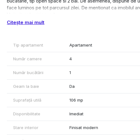
bucatarie, tip open space si 2 bai. De asemenea, dispune de un
face luminos pe tot parcursul zilei. De mentionat ca imobilul a
Va invitam la vizionare!
Citește mai mult
Tip apartament
Apartament
Număr camere
4
Număr bucătării
1
Geam la baie
Da
Suprafață utilă
106 mp
Disponibilitate
Imediat
Stare interior
Finisat modern