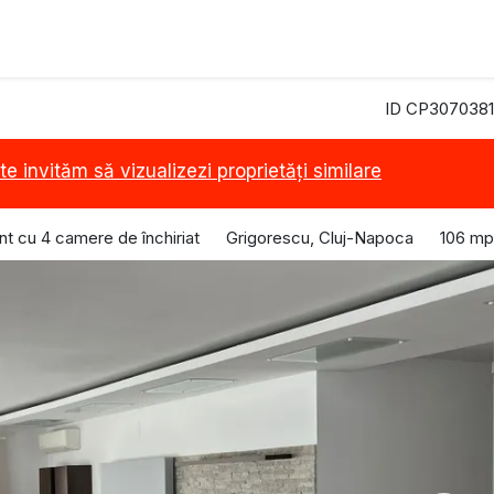
ID CP3070381
te invităm să vizualizezi proprietăți similare
t cu 4 camere de închiriat
Grigorescu, Cluj-Napoca
106 mp