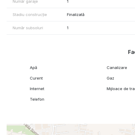
Număr garaje
1
Stadiu construcție
Finalizată
Număr subsoluri
1
Fac
Apă
Canalizare
Curent
Gaz
Internet
Mijloace de tr
Telefon