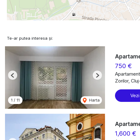
Te-ar putea interesa și:
Apartamen
750 €
Apartament 
Previous
Next
Zorilor, Cl
Vezi
1
/
11
Harta
Apartamen
1,600 €