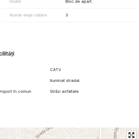
Imobil
Bloc de apart.
Număr etaje clădire
3
ilități
CATV
Iluminat stradal
ansport în comun
Străzi asfaltate