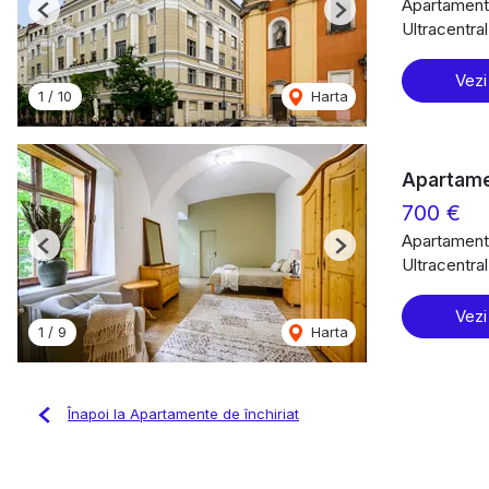
Apartament 
Previous
Next
Ultracentra
Vezi
1
/
10
Harta
Apartame
700 €
Apartament 
Previous
Next
Ultracentra
Vezi
1
/
9
Harta
Înapoi la Apartamente de închiriat