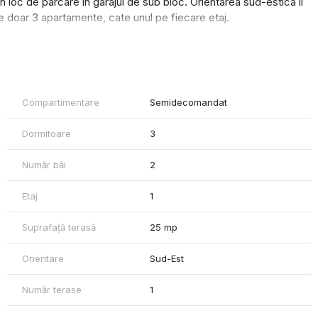
 loc de parcare in garajul de sub bloc. Orientarea sud-estica il
re doar 3 apartamente, cate unul pe fiecare etaj.
Compartimentare
Semidecomandat
Dormitoare
3
Număr băi
2
Etaj
1
Suprafață terasă
25 mp
Orientare
Sud-Est
Număr terase
1