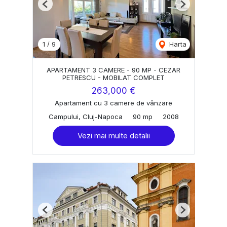
Previous
Next
1
/
9
Harta
APARTAMENT 3 CAMERE - 90 MP - CEZAR
PETRESCU - MOBILAT COMPLET
263,000 €
Apartament cu 3 camere de vânzare
Campului, Cluj-Napoca
90 mp
2008
Vezi mai multe detalii
Previous
Next