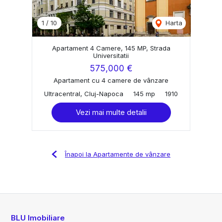
1
/
10
Harta
Apartament 4 Camere, 145 MP, Strada
Universitatii
575,000 €
Apartament cu 4 camere de vânzare
Ultracentral, Cluj-Napoca
145 mp
1910
Vezi mai multe detalii
Înapoi la Apartamente de vânzare
BLU Imobiliare