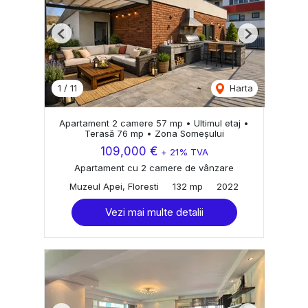
Previous
Next
1
/
11
Harta
Apartament 2 camere 57 mp • Ultimul etaj •
Terasă 76 mp • Zona Someșului
109,000 €
+ 21% TVA
Apartament cu 2 camere de vânzare
Muzeul Apei, Floresti
132 mp
2022
Vezi mai multe detalii