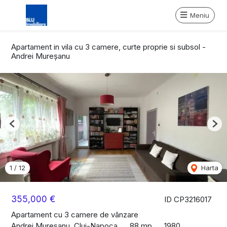
Meniu
Apartament in vila cu 3 camere, curte proprie si subsol -
Andrei Mureșanu
Previous
Nex
1
/
12
Harta
355,000 €
ID CP3216017
Apartament cu 3 camere de vânzare
Andrei Muresanu, Cluj-Napoca
88 mp
1980