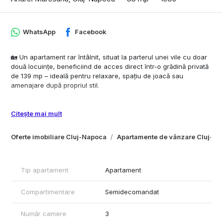
WhatsApp
Facebook
🏡 Un apartament rar întâlnit, situat la parterul unei vile cu doar
două locuințe, beneficiind de acces direct într-o grădină privată
de 139 mp – ideală pentru relaxare, spațiu de joacă sau
amenajare după propriul stil.
✨ Detalii și compartimentare
Suprafață utilă: 88,7 mp
Citește mai mult
3 camere spațioase, compartimentare semidecomandată
Bucătărie cu cămară
Oferte imobiliare Cluj-Napoca
Apartamente de vânzare Cluj-N
Baie, hol generos
2 balcoane
Posibilitate de recompartimentare în 3 camere decomandate
Înălțime camere: 2,90 m – spațiu aerisit și luminos
Tip apartament
Apartament
🔧 Renovări & finisaje
Compartimentare
Semidecomandat
Renovat complet în 2017, apartamentul îmbină confortul modern
cu farmecul construcțiilor solide:
Număr camere
3
Parchet din lemn masiv recondiționat