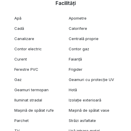
Facilități
Apă
Apometre
Cadă
Calorifere
Canalizare
Centrală proprie
Contor electric
Contor gaz
Curent
Faianță
Ferestre PVC
Frigider
Gaz
Geamuri cu protecție UV
Geamuri termopan
Hotă
Iluminat stradal
Izolație exterioară
Mașină de spălat rufe
Mașină de spălat vase
Parchet
Străzi asfaltate
TV
Ușă intrare metal