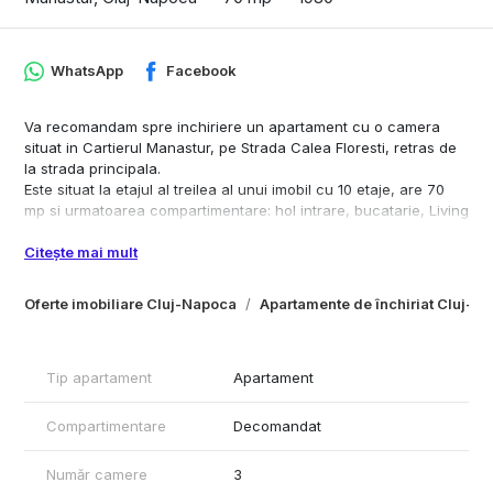
WhatsApp
Facebook
Va recomandam spre inchiriere un apartament cu o camera
situat in Cartierul Manastur, pe Strada Calea Floresti, retras de
la strada principala.
Este situat la etajul al treilea al unui imobil cu 10 etaje, are 70
mp si urmatoarea compartimentare: hol intrare, bucatarie, Living
room, doua dormitoare, baie si balcon.
Citește mai mult
Apartamentul se inchiriaza complet utilat si mobilat.
Are si un garaj la subsolul imobilului.
Pentru orice informatii suplimentare sau programari pentru
Oferte imobiliare Cluj-Napoca
Apartamente de închiriat Cluj-N
vizionare, nu ezitati sa ma contactati.
Tip apartament
Apartament
Compartimentare
Decomandat
Număr camere
3