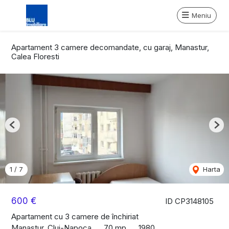
Meniu
Apartament 3 camere decomandate, cu garaj, Manastur,
Calea Floresti
Previous
Nex
1
/
7
Harta
600 €
ID CP3148105
Apartament cu 3 camere de închiriat
Manastur, Cluj-Napoca
70 mp
1980