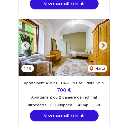
Vezi mai multe detalii
Previous
Next
1
/
9
Harta
Apartament 41MP ULTRACENTRAL Piata Unirii
700 €
Apartament cu 2 camere de închiriat
Ultracentral, Cluj-Napoca
41 mp
1910
Vezi mai multe detalii