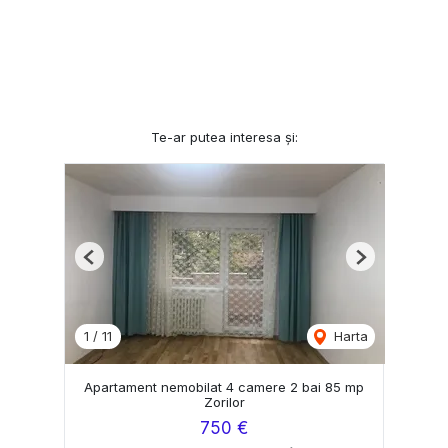
Te-ar putea interesa și:
Previous
Next
1
/
11
Harta
Apartament nemobilat 4 camere 2 bai 85 mp
Zorilor
750 €