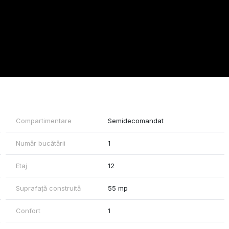
Compartimentare
Semidecomandat
Număr bucătării
1
Etaj
12
Suprafață construită
55 mp
Confort
1