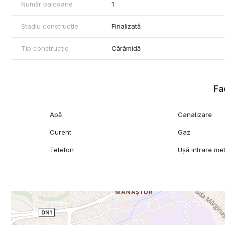
Număr balcoane
1
Stadiu construcție
Finalizată
Tip construcție
Cărămidă
Fac
Apă
Canalizare
Curent
Gaz
Telefon
Ușă intrare met