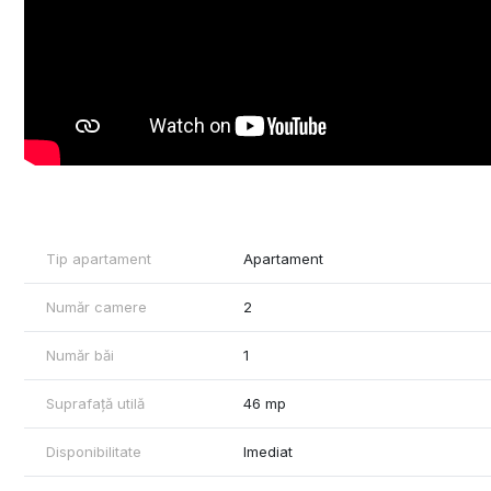
Tip apartament
Apartament
Număr camere
2
Număr băi
1
Suprafață utilă
46 mp
Disponibilitate
Imediat