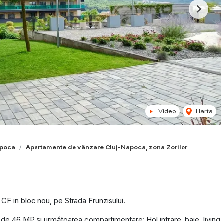
Next
Video
Harta
apoca
Apartamente de vânzare Cluj-Napoca, zona Zorilor
 in bloc nou, pe Strada Frunzisului.
ilă de 46 MP și următoarea compartimentare: Hol intrare, baie, living