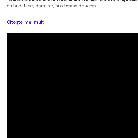
cu bucatarie, dormitor, si o terasa de 4 mp.
Dispune de un loc de parcare suprateran.
Citește mai mult
Se presa la stadiul semifinisat, cu centrala termica si incalzire 
Zona dinamica, foarte bine conectată la transportul în comun si l
Pentru orice alte detalii si poze suplimentare, nu ezitați să mă c