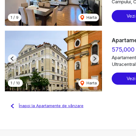
Campului, 
Vezi
1
/
9
Harta
Apartamen
575,000
Apartament
Previous
Next
Ultracentra
Vezi
1
/
10
Harta
Înapoi la Apartamente de vânzare