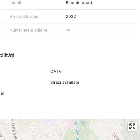
Imobil
Bloc de apart.
An construcție
2022
Număr etaje clădire
14
ilități
CATV
Străzi asfaltate
al