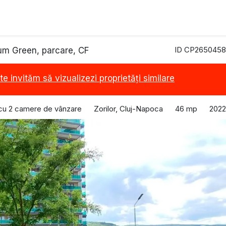
ID CP2650458
um Green, parcare, CF
te invităm să vizualizezi proprietăți similare
cu 2 camere de vânzare
Zorilor, Cluj-Napoca
46 mp
2022