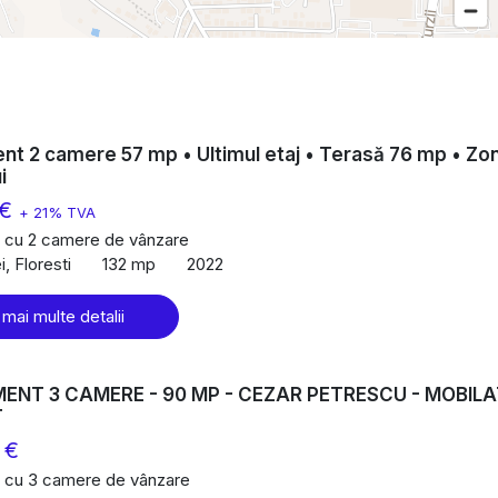
t 2 camere 57 mp • Ultimul etaj • Terasă 76 mp • Zo
i
 €
+ 21% TVA
 cu 2 camere de vânzare
, Floresti
132 mp
2022
 mai multe detalii
NT 3 CAMERE - 90 MP - CEZAR PETRESCU - MOBIL
T
 €
 cu 3 camere de vânzare