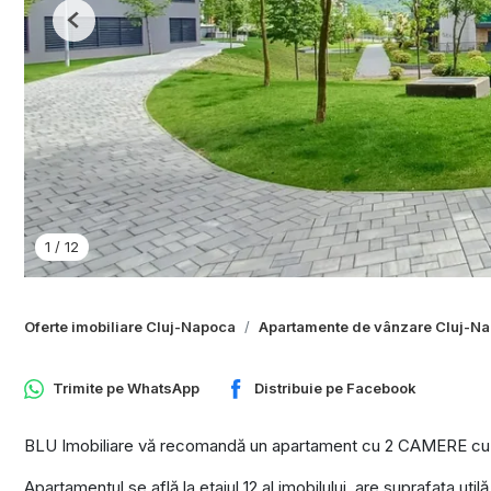
Previous
1
/
12
Oferte imobiliare Cluj-Napoca
Apartamente de vânzare Cluj-N
Trimite pe
WhatsApp
Distribuie pe
Facebook
BLU Imobiliare vă recomandă un apartament cu 2 CAMERE cu CF
Apartamentul se află la etajul 12 al imobilului, are suprafața ut