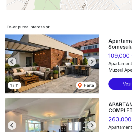
Te-ar putea interesa și:
Apartamen
Someșulu
109,000
Apartament
Previous
Next
Muzeul Apei
Vezi
1
/
11
Harta
APARTAME
COMPLE
263,000
Apartament
Previous
Next