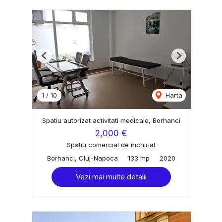
Previous
Next
1
/
10
Harta
Spatiu autorizat activitati medicale, Borhanci
2,000 €
Spațiu comercial de închiriat
Borhanci, Cluj-Napoca
133 mp
2020
Vezi mai multe detalii