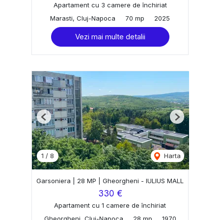
Apartament cu 3 camere de închiriat
Marasti, Cluj-Napoca
70 mp
2025
Vezi mai multe detalii
Previous
Next
1
/
8
Harta
Garsoniera | 28 MP | Gheorgheni - IULIUS MALL
330 €
Apartament cu 1 camere de închiriat
Gheorgheni, Cluj-Napoca
28 mp
1970