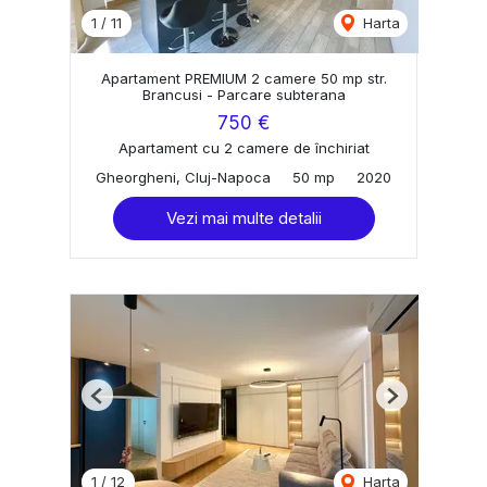
1
/
11
Harta
Apartament PREMIUM 2 camere 50 mp str.
Brancusi - Parcare subterana
750 €
Apartament cu 2 camere de închiriat
Gheorgheni, Cluj-Napoca
50 mp
2020
Vezi mai multe detalii
Previous
Next
1
/
12
Harta