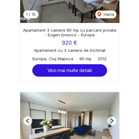
1
/
15
Harta
Apartament 3 camere 80 mp cu parcare privata
- Eugen Ionesco - Europa
920 €
Apartament cu 3 camere de închiriat
Europa, Cluj-Napoca
80 mp
2012
Vezi mai multe detalii
Previous
Next