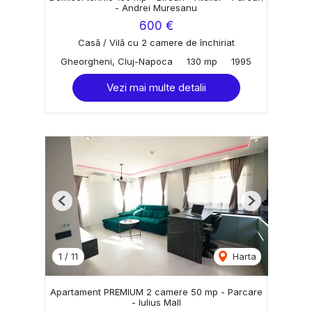
- Andrei Muresanu
600 €
Casă / Vilă cu 2 camere de închiriat
Gheorgheni, Cluj-Napoca
130 mp
1995
Vezi mai multe detalii
Previous
Next
1
/
11
Harta
Apartament PREMIUM 2 camere 50 mp - Parcare
- Iulius Mall