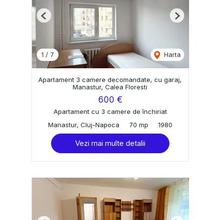
Previous
Next
1
/
7
Harta
Apartament 3 camere decomandate, cu garaj,
Manastur, Calea Floresti
600 €
Apartament cu 3 camere de închiriat
Manastur, Cluj-Napoca
70 mp
1980
Vezi mai multe detalii