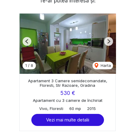
Te-ar putea interesa și:
Previous
Next
1
/
8
Harta
Apartament 3 Camere semidecomandate,
Floresti, Str Razoare, Gradina
530 €
Apartament cu 3 camere de închiriat
Vivo, Floresti
60 mp
2015
Vezi mai multe detalii