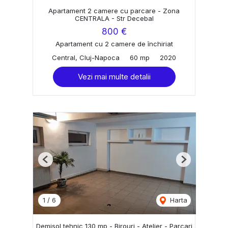
Apartament 2 camere cu parcare - Zona
CENTRALA - Str Decebal
800 €
Apartament cu 2 camere de închiriat
Central, Cluj-Napoca
60 mp
2020
Vezi mai multe detalii
Previous
Next
1
/
6
Harta
Demisol tehnic 130 mp - Birouri - Atelier - Parcari