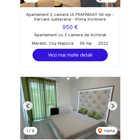
Apartament 2 camere ULTRAFINISAT 56 mp -
Parcare subterana - Prima închiriere
950 €
Apartament cu 2 camere de închiriat
Marasti, Cluj-Napoca
56 mp
2022
Vezi mai multe detalii
Previous
Next
1
/
9
Harta