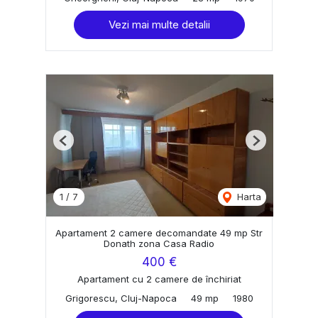
Vezi mai multe detalii
Previous
Next
1
/
7
Harta
Apartament 2 camere decomandate 49 mp Str
Donath zona Casa Radio
400 €
Apartament cu 2 camere de închiriat
Grigorescu, Cluj-Napoca
49 mp
1980