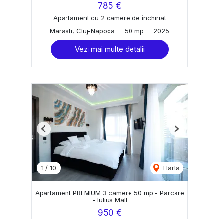
785 €
Apartament cu 2 camere de închiriat
Marasti, Cluj-Napoca
50 mp
2025
Vezi mai multe detalii
Previous
Next
1
/
10
Harta
Apartament PREMIUM 3 camere 50 mp - Parcare
- Iulius Mall
950 €