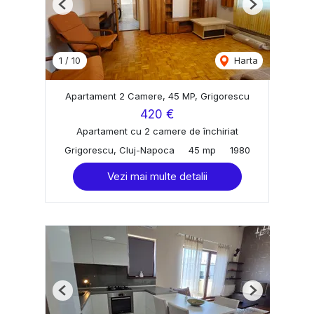
Previous
Next
1
/
10
Harta
Apartament 2 Camere, 45 MP, Grigorescu
420 €
Apartament cu 2 camere de închiriat
Grigorescu, Cluj-Napoca
45 mp
1980
Vezi mai multe detalii
Previous
Next