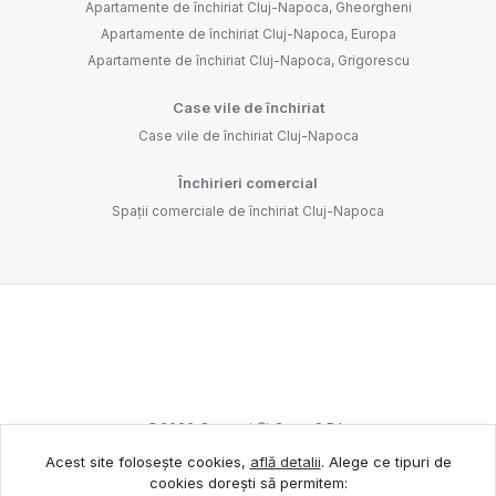
Apartamente de închiriat Cluj-Napoca, Gheorgheni
Apartamente de închiriat Cluj-Napoca, Europa
Apartamente de închiriat Cluj-Napoca, Grigorescu
Case vile de închiriat
Case vile de închiriat Cluj-Napoca
Închirieri comercial
Spații comerciale de închiriat Cluj-Napoca
©
2026
Oameni Și Case S.R.L.
Acest site folosește cookies,
află detalii
.
Alege ce tipuri de
cookies dorești să permitem:
Site creat în