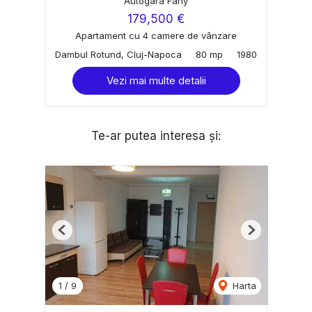
Autogara Fany
179,500 €
Apartament cu 4 camere de vânzare
Dambul Rotund, Cluj-Napoca
80 mp
1980
Vezi mai multe detalii
Te-ar putea interesa și:
Previous
Next
1
/
9
Harta