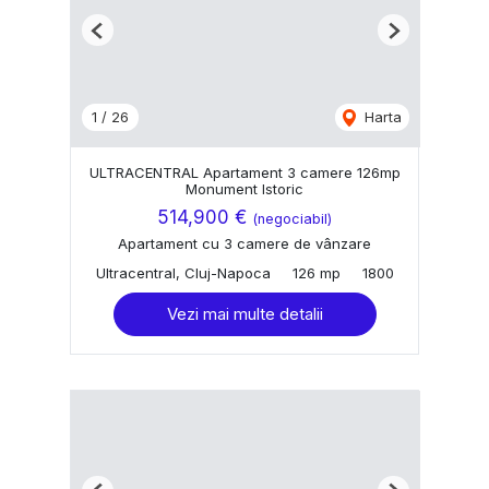
Previous
Next
1
/
26
Harta
ULTRACENTRAL Apartament 3 camere 126mp
Monument Istoric
514,900 €
(negociabil)
Apartament cu 3 camere de vânzare
Ultracentral, Cluj-Napoca
126 mp
1800
Vezi mai multe detalii