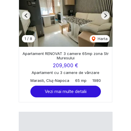
Previous
Next
1
/
8
Harta
Apartament RENOVAT 3 camere 65mp zona Str
Muresului
209,900 €
Apartament cu 3 camere de vânzare
Marasti, Cluj-Napoca
65 mp
1980
Vezi mai multe detalii