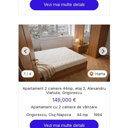
Vezi mai multe detalii
Previous
Next
1
/
4
Harta
Apartament 2 camere 44mp, etaj 2, Alexandru
Vlahuta, Grigorescu
149,000 €
Apartament cu 2 camere de vânzare
Grigorescu, Cluj-Napoca
44 mp
1964
Vezi mai multe detalii