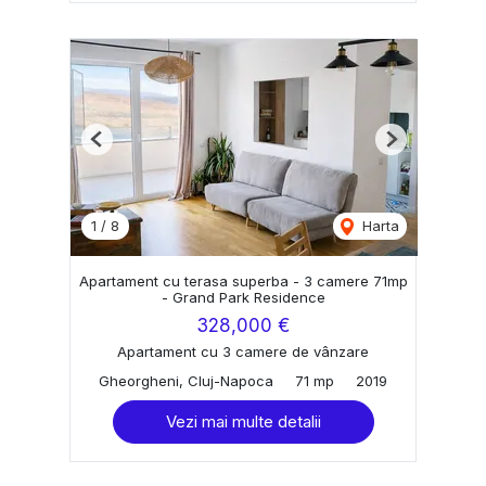
Previous
Next
1
/
8
Harta
Apartament cu terasa superba - 3 camere 71mp
- Grand Park Residence
328,000 €
Apartament cu 3 camere de vânzare
Gheorgheni, Cluj-Napoca
71 mp
2019
Vezi mai multe detalii