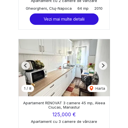
Apartament cu 2 camere de vânzare
Gheorgheni, Cluj-Napoca
64 mp
2010
Vezi mai multe detalii
Previous
Next
1
/
8
Harta
Apartament RENOVAT 3 camere 45 mp, Aleea
Ciucas, Manastur
125,000 €
Apartament cu 3 camere de vânzare