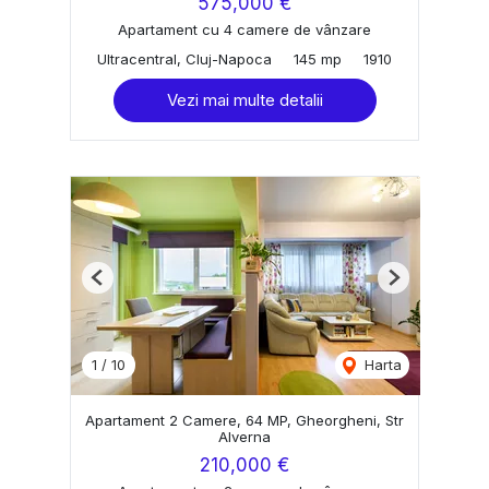
575,000 €
Apartament cu 4 camere de vânzare
Ultracentral, Cluj-Napoca
145 mp
1910
Vezi mai multe detalii
Previous
Next
1
/
10
Harta
Apartament 2 Camere, 64 MP, Gheorgheni, Str
Alverna
210,000 €