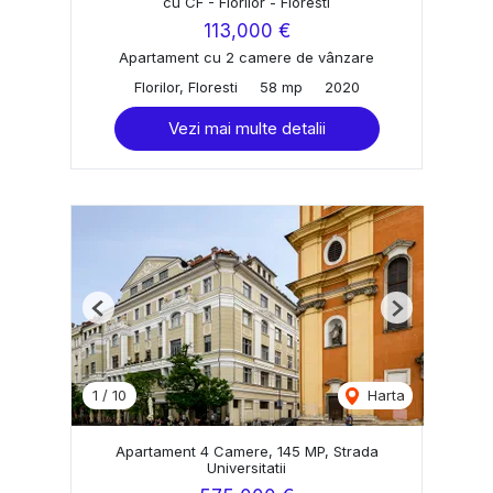
cu CF - Florilor - Floresti
113,000 €
Apartament cu 2 camere de vânzare
Florilor, Floresti
58 mp
2020
Vezi mai multe detalii
Previous
Next
1
/
10
Harta
Apartament 4 Camere, 145 MP, Strada
Universitatii