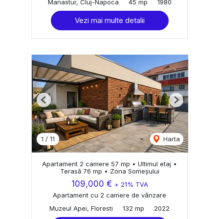
Manastur, Cluj-Napoca
45 mp
1980
Vezi mai multe detalii
Previous
Next
1
/
11
Harta
Apartament 2 camere 57 mp • Ultimul etaj •
Terasă 76 mp • Zona Someșului
109,000 €
+ 21% TVA
Apartament cu 2 camere de vânzare
Muzeul Apei, Floresti
132 mp
2022