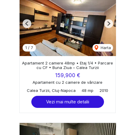
Previous
Next
1
/
7
Harta
Apartament 2 camere 48mp • Etaj 1/4 • Parcare
cu CF • Buna Ziua – Calea Turzii
159,900 €
Apartament cu 2 camere de vânzare
Calea Turzii, Cluj-Napoca
48 mp
2010
Vezi mai multe detalii