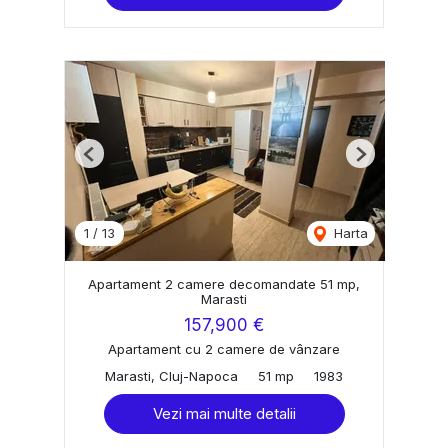
Previous
Next
1
/
13
Harta
Apartament 2 camere decomandate 51 mp,
Marasti
157,900 €
Apartament cu 2 camere de vânzare
Marasti, Cluj-Napoca
51 mp
1983
Vezi mai multe detalii