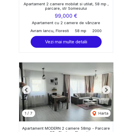
Apartament 2 camere mobilat si utilat, 58 mp ,
parcare, str Somesului
99,000 €
Apartament cu 2 camere de vânzare
Avram Iancu, Floresti
58 mp
2000
Vezi mai multe detalii
Previous
Next
1
/
7
Harta
Apartament MODERN 2 camere 58mp - Parcare