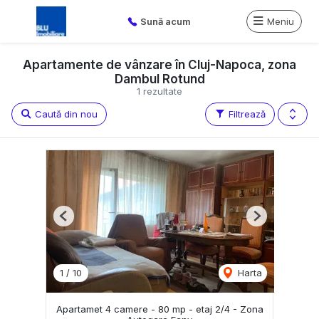
Sună acum
Meniu
Apartamente de vânzare în Cluj-Napoca, zona
Dambul Rotund
1 rezultate
Caută din nou
Filtrează
Previous
Next
1
/
10
Harta
Apartamet 4 camere - 80 mp - etaj 2/4 - Zona