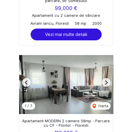
parcare, str Somesului
99,000 €
Apartament cu 2 camere de vânzare
Avram Iancu, Floresti
58 mp
2000
Vezi mai multe detalii
Previous
Next
1
/
7
Harta
Apartament MODERN 2 camere 58mp - Parcare
cu CF - Florilor - Floresti