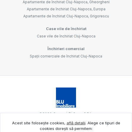
Apartamente de închiriat Cluj-Napoca, Gheorgheni
Apartamente de închiriat Cluj-Napoca, Europa
Apartamente de închiriat Cluj-Napoca, Grigorescu
Case vile de închiriat
Case vile de închiriat Cluj-Napoca
Închirieri comercial
Spații comerciale de închiriat Cluj-Napoca
©
2026
Oameni Și Case S.R.L.
Acest site folosește cookies,
află detalii
.
Alege ce tipuri de
cookies dorești să permitem:
Site creat în