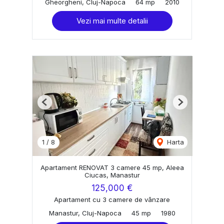
Gheorgheni, Cluj-Napoca
64 mp
2010
Vezi mai multe detalii
Previous
Next
1
/
8
Harta
Apartament RENOVAT 3 camere 45 mp, Aleea
Ciucas, Manastur
125,000 €
Apartament cu 3 camere de vânzare
Manastur, Cluj-Napoca
45 mp
1980