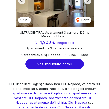
Previous
Next
1
/
26
Harta
ULTRACENTRAL Apartament 3 camere 126mp
Monument Istoric
514,900 €
(negociabil)
Apartament cu 3 camere de vânzare
Ultracentral, Cluj-Napoca
126 mp
1800
Vezi mai multe detalii
BLU Imobiliare, Agenție imobiliară Cluj-Napoca, va ofera 98
oferte imobiliare, actualizate la zi, din categorii precum
apartamente de vânzare Cluj-Napoca
,
apartamente de
vânzare Cluj-Napoca
,
apartamente de vânzare Cluj-
Napoca
,
apartamente de închiriat Cluj-Napoca
sau
apartamente de vânzare Cluj-Napoca, Marasti
.