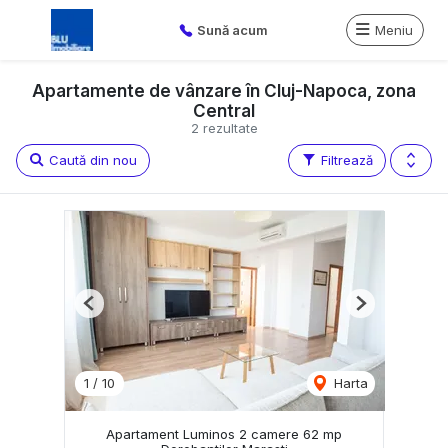
Sună acum
Meniu
Apartamente de vânzare în Cluj-Napoca, zona
Central
2 rezultate
Caută din nou
Filtrează
Previous
Next
1
/
10
Harta
Apartament Luminos 2 camere 62 mp