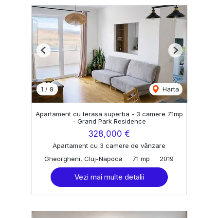
Previous
Next
1
/
8
Harta
Apartament cu terasa superba - 3 camere 71mp
- Grand Park Residence
328,000 €
Apartament cu 3 camere de vânzare
Gheorgheni, Cluj-Napoca
71 mp
2019
Vezi mai multe detalii