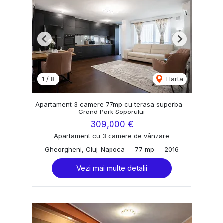
Previous
Next
1
/
8
Harta
Apartament 3 camere 77mp cu terasa superba –
Grand Park Soporului
309,000 €
Apartament cu 3 camere de vânzare
Gheorgheni, Cluj-Napoca
77 mp
2016
Vezi mai multe detalii