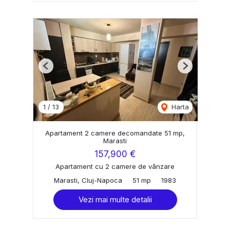
Previous
Next
1
/
13
Harta
Apartament 2 camere decomandate 51 mp,
Marasti
157,900 €
Apartament cu 2 camere de vânzare
Marasti, Cluj-Napoca
51 mp
1983
Vezi mai multe detalii