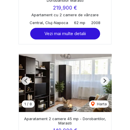
Dorobantilor Marasti
219,900 €
Apartament cu 2 camere de vânzare
Central, Cluj-Napoca
62 mp
2008
Vezi mai multe detalii
Previous
Next
1
/
8
Harta
Aparatament 2 camere 45 mp - Dorobantilor,
Marasti