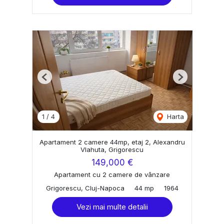
Previous
Next
1
/
4
Harta
Apartament 2 camere 44mp, etaj 2, Alexandru
Vlahuta, Grigorescu
149,000 €
Apartament cu 2 camere de vânzare
Grigorescu, Cluj-Napoca
44 mp
1964
Vezi mai multe detalii