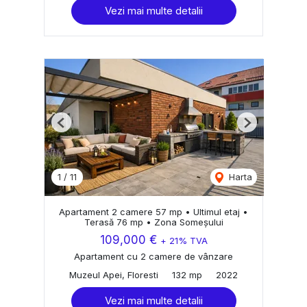
Vezi mai multe detalii
Previous
Next
1
/
11
Harta
Apartament 2 camere 57 mp • Ultimul etaj •
Terasă 76 mp • Zona Someșului
109,000 €
+ 21% TVA
Apartament cu 2 camere de vânzare
Muzeul Apei, Floresti
132 mp
2022
Vezi mai multe detalii