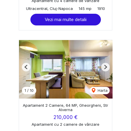
Apartament cu 4 camere de vânzare
Ultracentral, Cluj-Napoca
145 mp
1910
Vezi mai multe detalii
Previous
Next
1
/
10
Harta
Apartament 2 Camere, 64 MP, Gheorgheni, Str
Alverna
210,000 €
Apartament cu 2 camere de vânzare