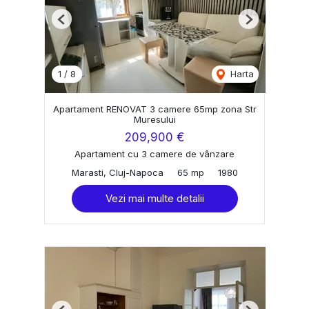
Previous
Next
1
/
8
Harta
Apartament RENOVAT 3 camere 65mp zona Str
Muresului
209,900 €
Apartament cu 3 camere de vânzare
Marasti, Cluj-Napoca
65 mp
1980
Vezi mai multe detalii