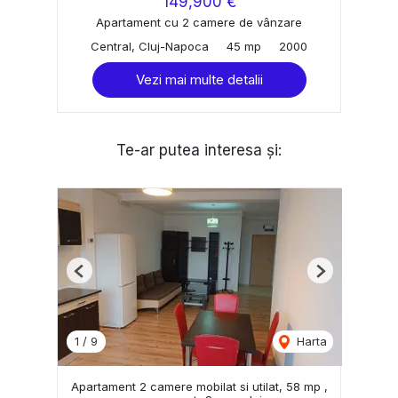
149,900 €
Apartament cu 2 camere de vânzare
Central, Cluj-Napoca
45 mp
2000
Vezi mai multe detalii
Te-ar putea interesa și:
Previous
Next
1
/
9
Harta
Apartament 2 camere mobilat si utilat, 58 mp ,