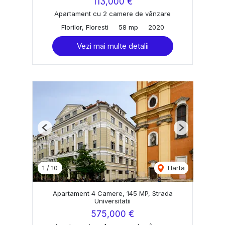
113,000 €
Apartament cu 2 camere de vânzare
Florilor, Floresti
58 mp
2020
Vezi mai multe detalii
Previous
Next
1
/
10
Harta
Apartament 4 Camere, 145 MP, Strada
Universitatii
575,000 €