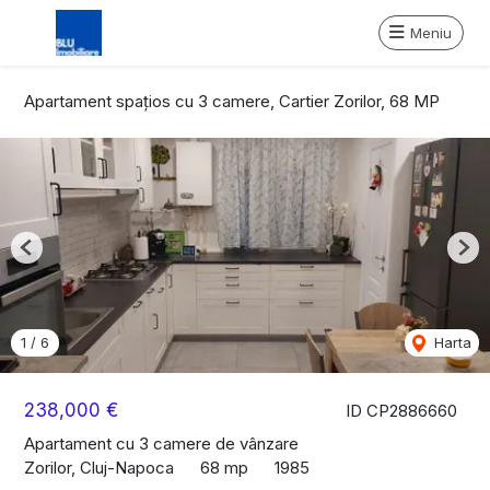
Meniu
Apartament spaţios cu 3 camere, Cartier Zorilor, 68 MP
Previous
Nex
1
/
6
Harta
238,000 €
ID CP2886660
Apartament cu 3 camere de vânzare
Zorilor, Cluj-Napoca
68 mp
1985