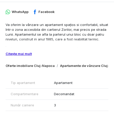
WhatsApp
Facebook
Va oferim la vânzare un apartament spaţios si confortabil, situat
într-o zona accesibila din cartierul Zorilor, mai precis pe strada
Lunii. Apartamentul se afla la parterul unui bloc cu doar patru
niveluri, construit in anul 1985, care a fost reabilitat termic.
Încălzirea apartamentului se face cu centrală termică proprie și
împreună cu geamurile termopan asigură o bună eficiență
Citește mai mult
energetica.
Oferte imobiliare Cluj-Napoca
Apartamente de vânzare Cluj-N
In suprafata utila de 68 mp, apartamentul este compus din 2
dormitoare, un living spatios, bucatarie, 2 bai prevazute cu
geam, hol de acees si o debara. De asemenea, dispune de un
loc de parcare exterioara cu contract de la Primarie.
Tip apartament
Apartament
Apartamentul se vinde mobilat si utilat cu electorcasnicele
Compartimentare
Decomandat
existente in apartament.
Situatie juridica clara.
Număr camere
3
Va invit la vizionare!