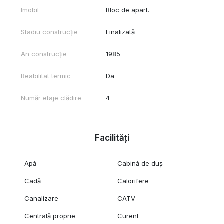
Imobil
Bloc de apart.
Stadiu construcție
Finalizată
An construcție
1985
Reabilitat termic
Da
Număr etaje clădire
4
Facilități
Apă
Cabină de duș
Cadă
Calorifere
Canalizare
CATV
Centrală proprie
Curent