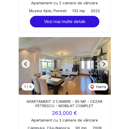
Apartament cu 2 camere de vânzare
Muzeul Apei, Floresti
132 mp
2022
Vezi mai multe detalii
Previous
Next
1
/
9
Harta
APARTAMENT 3 CAMERE - 90 MP - CEZAR
PETRESCU - MOBILAT COMPLET
263,000 €
Apartament cu 3 camere de vânzare
Campului, Cluj-Napoca
90 mp
2008