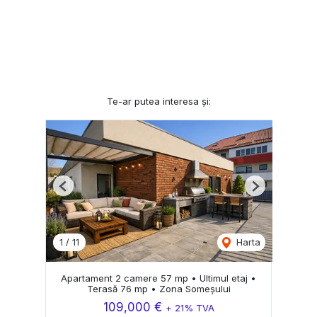
Te-ar putea interesa și:
Previous
Next
1
/
11
Harta
Apartament 2 camere 57 mp • Ultimul etaj •
Terasă 76 mp • Zona Someșului
109,000 €
+ 21% TVA