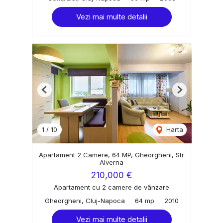
Vezi mai multe detalii
Previous
Next
1
/
10
Harta
Apartament 2 Camere, 64 MP, Gheorgheni, Str
Alverna
210,000 €
Apartament cu 2 camere de vânzare
Gheorgheni, Cluj-Napoca
64 mp
2010
Vezi mai multe detalii