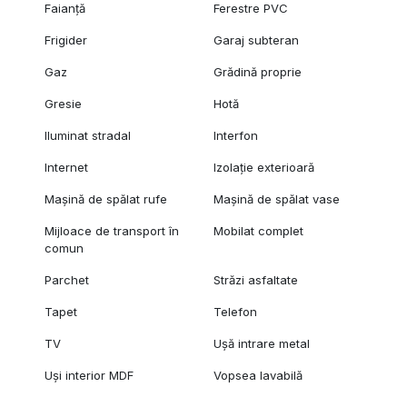
Faianță
Ferestre PVC
Frigider
Garaj subteran
Gaz
Grădină proprie
Gresie
Hotă
Iluminat stradal
Interfon
Internet
Izolație exterioară
Mașină de spălat rufe
Mașină de spălat vase
Mijloace de transport în
Mobilat complet
comun
Parchet
Străzi asfaltate
Tapet
Telefon
TV
Ușă intrare metal
Uși interior MDF
Vopsea lavabilă