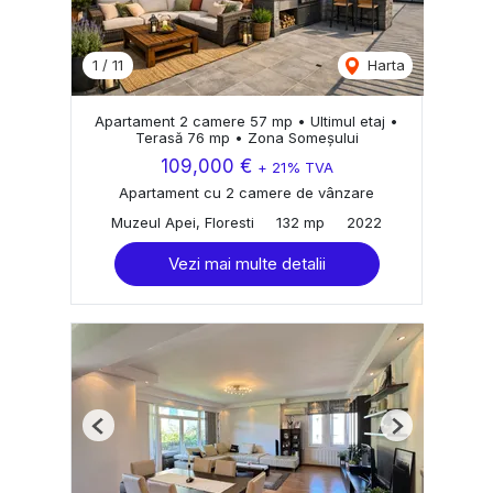
1
/
11
Harta
Apartament 2 camere 57 mp • Ultimul etaj •
Terasă 76 mp • Zona Someșului
109,000 €
+ 21% TVA
Apartament cu 2 camere de vânzare
Muzeul Apei, Floresti
132 mp
2022
Vezi mai multe detalii
Previous
Next