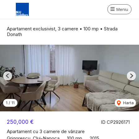
Meniu
Apartament exclusivist, 3 camere • 100 mp • Strada
Donath
Previous
Nex
1
/
11
Harta
250,000 €
ID CP2926171
Apartament cu 3 camere de vânzare
Grigorescu, Cluj-Napoca
100 mp
2015