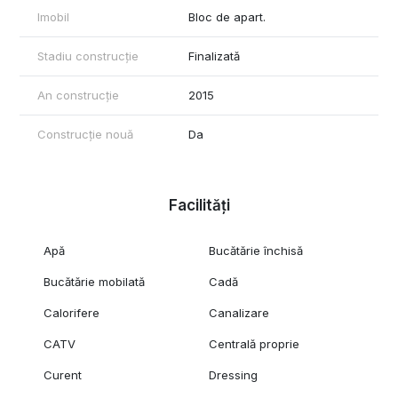
Imobil
Bloc de apart.
Stadiu construcție
Finalizată
An construcție
2015
Construcție nouă
Da
Facilități
Apă
Bucătărie închisă
Bucătărie mobilată
Cadă
Calorifere
Canalizare
CATV
Centrală proprie
Curent
Dressing