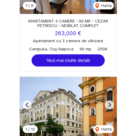
1
/
9
Harta
APARTAMENT 3 CAMERE - 90 MP - CEZAR
PETRESCU - MOBILAT COMPLET
263,000 €
Apartament cu 3 camere de vânzare
Campului, Cluj-Napoca
90 mp
2008
Vezi mai multe detalii
Previous
Next
1
/
10
Harta