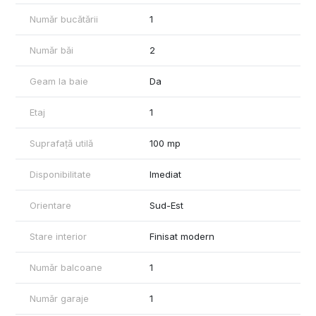
confort, fiind o alegere excelentă pentru cei care caută un
Număr bucătării
1
apartament premium într-o zonă liniștită și bine conectată.
Număr băi
2
Geam la baie
Da
Etaj
1
Suprafață utilă
100 mp
Disponibilitate
Imediat
Orientare
Sud-Est
Stare interior
Finisat modern
Număr balcoane
1
Număr garaje
1