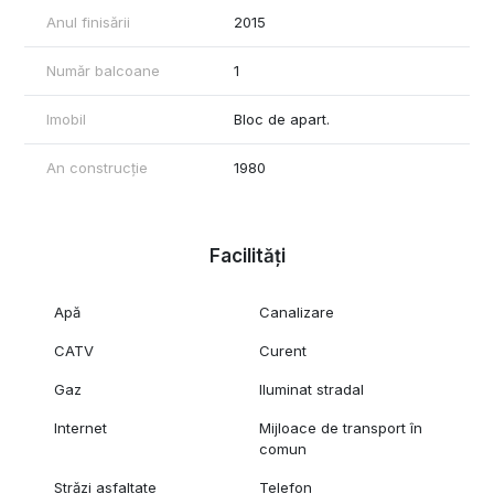
Anul finisării
2015
Număr balcoane
1
Imobil
Bloc de apart.
An construcție
1980
Facilități
Apă
Canalizare
CATV
Curent
Gaz
Iluminat stradal
Internet
Mijloace de transport în
comun
Străzi asfaltate
Telefon