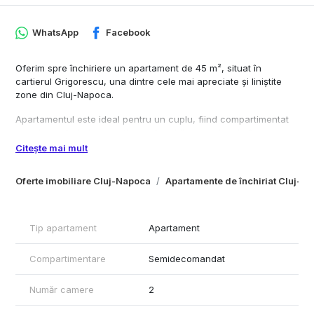
WhatsApp
Facebook
Oferim spre închiriere un apartament de 45 m², situat în
cartierul Grigorescu, una dintre cele mai apreciate și liniștite
zone din Cluj-Napoca.
Apartamentul este ideal pentru un cuplu, fiind compartimentat
practic și oferind un spațiu confortabil pentru locuit. Se
închiriază mobilat și utilat, fiind pregătit pentru mutare imediată.
Citește mai mult
Zona beneficiază de acces facil la mijloace de transport în
Oferte imobiliare Cluj-Napoca
Apartamente de închiriat Cluj-N
comun, magazine, farmacii, spații verzi și alte puncte de
interes, oferind un echilibru perfect între liniște și accesibilitate.
Avantaje:
Tip apartament
Apartament
- Suprafață utilă: 45 m²
Compartimentare
Semidecomandat
- Cartier liniștit și sigur
- Ideal pentru cuplu
- Acces rapid către centrul orașului și universități
Număr camere
2
- Disponibil imediat