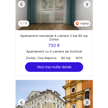
Previous
Next
1
/
11
Harta
Apartament nemobilat 4 camere 2 bai 85 mp
Zorilor
750 €
Apartament cu 4 camere de închiriat
Zorilor, Cluj-Napoca
80 mp
1970
Vezi mai multe detalii
Previous
Next