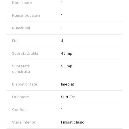
Dormitoare
1
Pentru mai multe informații sau pentru programarea unei
vizionări, vă rog să mă contactați.
Număr bucătării
1
Număr băi
1
Etaj
4
Suprafață utilă
45 mp
Suprafață
55 mp
construită
Disponibilitate
Imediat
Orientare
Sud-Est
Confort
1
Stare interior
Finisat clasic