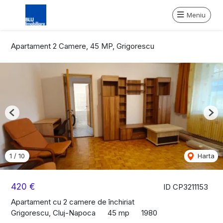
Meniu
Apartament 2 Camere, 45 MP, Grigorescu
Previous
Nex
1
/
10
Harta
420 €
ID CP3211153
Apartament cu 2 camere de închiriat
Grigorescu, Cluj-Napoca
45 mp
1980