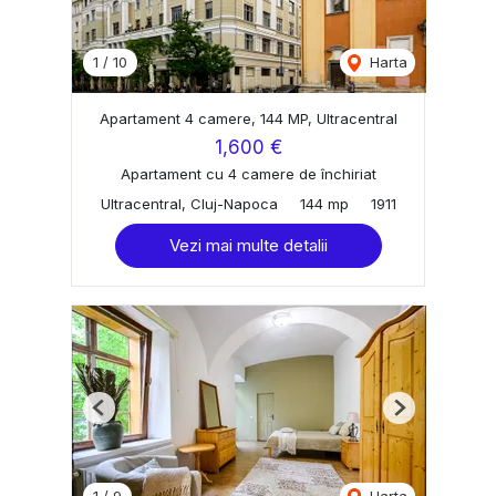
1
/
10
Harta
Apartament 4 camere, 144 MP, Ultracentral
1,600 €
Apartament cu 4 camere de închiriat
Ultracentral, Cluj-Napoca
144 mp
1911
Vezi mai multe detalii
Previous
Next
1
/
9
Harta