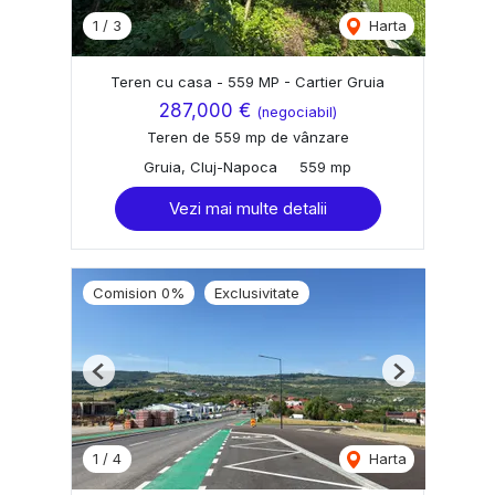
1
/
3
Harta
Teren cu casa - 559 MP - Cartier Gruia
287,000 €
(negociabil)
Teren de 559 mp de vânzare
Gruia, Cluj-Napoca
559 mp
Vezi mai multe detalii
Comision 0%
Exclusivitate
Previous
Next
1
/
4
Harta