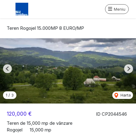
Meniu
Teren Rogojel 15.000MP 8 EURO/MP
Previous
Nex
1
/
3
Harta
120,000 €
ID CP2044546
Teren de 15,000 mp de vânzare
Rogojel
15,000 mp