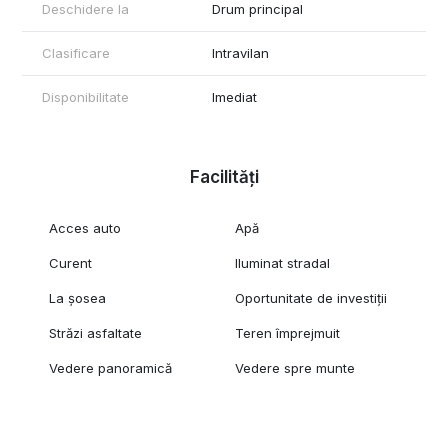
Deschidere la
Drum principal
Clasificare
Intravilan
Disponibilitate
Imediat
Facilități
Acces auto
Apă
Curent
Iluminat stradal
La șosea
Oportunitate de investiții
Străzi asfaltate
Teren împrejmuit
Vedere panoramică
Vedere spre munte