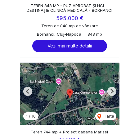
TEREN 848 MP - PUZ APROBAT ȘI HCL -
DESTINAȚIE CLINICĂ MEDICALĂ - BORHANCI
595,000 €
Teren de 848 mp de vânzare
Borhanci, Cluj-Napoca
848 mp
Vezi mai multe detalii
Previous
Next
1
/
10
Harta
Teren 744 mp + Proiect cabana Marisel