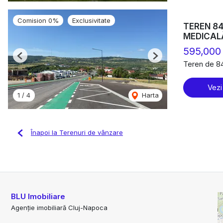
Comision 0%
Exclusivitate
TEREN 84
MEDICAL
595,000
Previous
Next
Teren de 8
Vezi
1
/
4
Harta
Înapoi la Terenuri de vânzare
BLU Imobiliare
Agenție imobiliară Cluj-Napoca