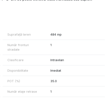
.
Suprafață teren
484 mp
Număr fronturi
1
stradale
Clasificare
Intravilan
Disponibilitate
Imediat
POT (%)
35.0
Număr etaje retrase
1