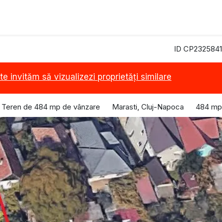
ID CP2325841
te invităm să vizualizezi proprietăți similare
Teren de 484 mp de vânzare
Marasti, Cluj-Napoca
484 mp