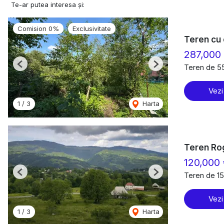
Te-ar putea interesa și:
Comision 0%
Exclusivitate
Teren cu 
287,000
Teren de 5
Previous
Next
Vezi
1
/
3
Harta
Teren Ro
120,000
Teren de 1
Previous
Next
Vezi
1
/
3
Harta