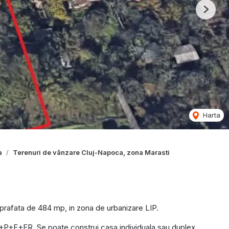
Next
Harta
a
Terenuri de vânzare Cluj-Napoca, zona Marasti
prafata de 484 mp, in zona de urbanizare LIP.
)+P+E+ER. Se poate construi casa individuala sau duplex.