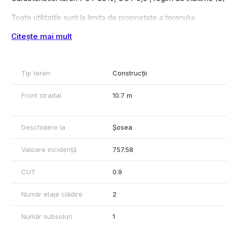
Toate utilitatile sunt la limita de proprietate a terenului.
Citește mai mult
Pentru orice informatii suplimentare, nu ezitati sa ne contactati
Tip teren
Construcții
Front stradal
10.7 m
Deschidere la
Șosea
Valoare incidență
757.58
CUT
0.9
Număr etaje clădire
2
Număr subsoluri
1