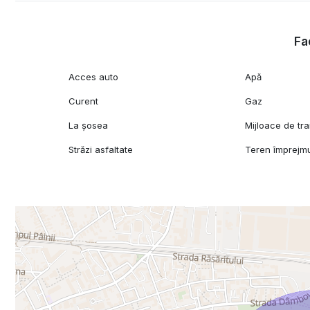
Fac
Acces auto
Apă
Curent
Gaz
La șosea
Mijloace de tr
Străzi asfaltate
Teren împrejmu