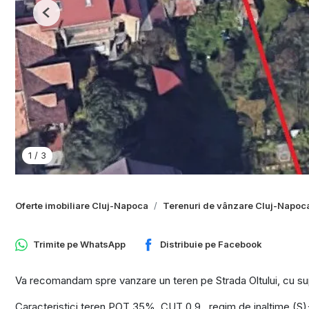
Previous
1
/
3
Oferte imobiliare Cluj-Napoca
Terenuri de vânzare Cluj-Napoc
Trimite pe
WhatsApp
Distribuie pe
Facebook
Va recomandam spre vanzare un teren pe Strada Oltului, cu su
Caracteristici teren POT 35%, CUT 0,9 , regim de inaltime (S