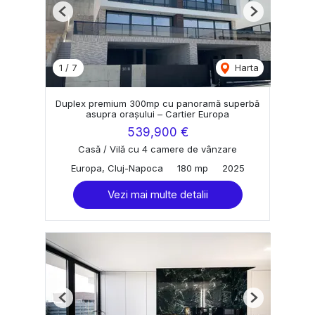
Previous
Next
1
/
7
Harta
Duplex premium 300mp cu panoramă superbă
asupra orașului – Cartier Europa
539,900 €
Casă / Vilă cu 4 camere de vânzare
Europa, Cluj-Napoca
180 mp
2025
Vezi mai multe detalii
Previous
Next