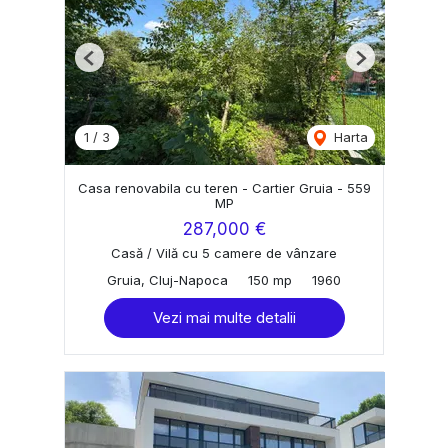
Previous
Next
1
/
3
Harta
Casa renovabila cu teren - Cartier Gruia - 559
MP
287,000 €
Casă / Vilă cu 5 camere de vânzare
Gruia, Cluj-Napoca
150 mp
1960
Vezi mai multe detalii