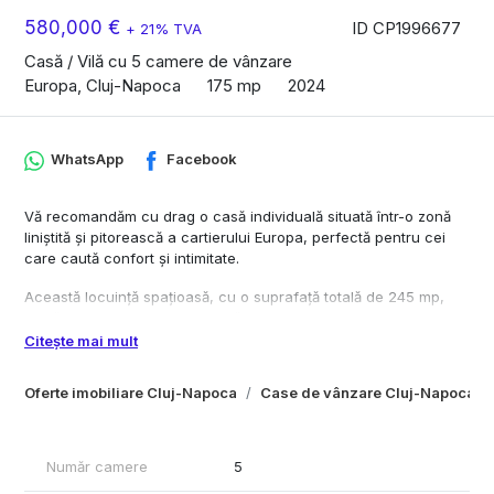
580,000 €
ID CP1996677
+ 21% TVA
Casă / Vilă cu 5 camere de vânzare
Europa, Cluj-Napoca
175 mp
2024
WhatsApp
Facebook
Vă recomandăm cu drag o casă individuală situată într-o zonă
liniștită și pitorească a cartierului Europa, perfectă pentru cei
care caută confort și intimitate.
Această locuință spațioasă, cu o suprafață totală de 245 mp,
oferă o compartimentare ideală pentru orice familie:
Citește mai mult
Demisol: Două garaje generoase, un spațiu tehnic bine
organizat și o spălătorie practică.
Oferte imobiliare Cluj-Napoca
Case de vânzare Cluj-Napoca
Parter: Un hol primitor la intrare, un birou confortabil pentru
munca de acasă, o bucătărie modernă, o zonă de servit masa
unde veți putea savura momente deosebite alături de cei dragi,
o zonă de zi luminoasă și o baie.
Număr camere
5
Etaj: Un dormitor matrimonial spațios, două dormitoare de 15 și