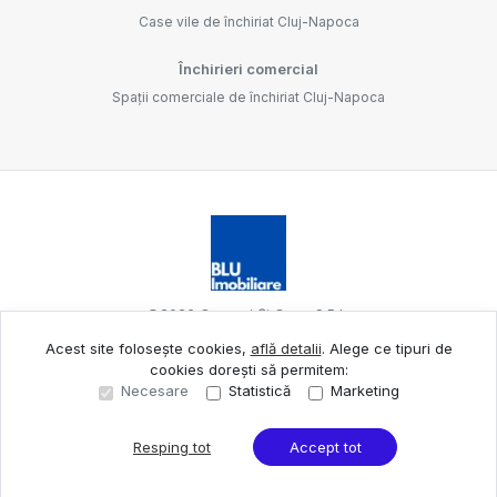
Case vile de închiriat Cluj-Napoca
Închirieri comercial
Spații comerciale de închiriat Cluj-Napoca
©
2026
Oameni Și Case S.R.L.
Acest site folosește cookies,
află detalii
.
Alege ce tipuri de
cookies dorești să permitem:
Site creat în
Necesare
Statistică
Marketing
Resping tot
Accept tot