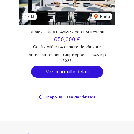
1
/
13
Harta
Duplex FINISAT 145MP Andrei Muresanu
650,000 €
Casă / Vilă cu 4 camere de vânzare
Andrei Muresanu, Cluj-Napoca
145 mp
2023
Vezi mai multe detalii
Înapoi la Case de vânzare