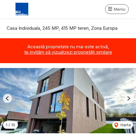
Meniu
Casa Individuala, 245 MP, 415 MP teren, Zona Europa
Această proprietate nu mai este activă,
te invităm să vizualizezi proprietăți similare
Previous
Nex
1
/
10
Harta