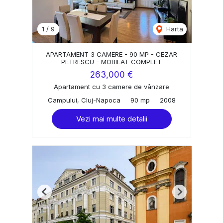
1
/
9
Harta
APARTAMENT 3 CAMERE - 90 MP - CEZAR
PETRESCU - MOBILAT COMPLET
263,000 €
Apartament cu 3 camere de vânzare
Campului, Cluj-Napoca
90 mp
2008
Vezi mai multe detalii
Previous
Next