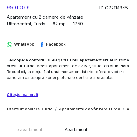
99,000 €
ID CP2114845
Apartament cu 2 camere de vânzare
Ultracentral, Turda
82 mp
1750
WhatsApp
Facebook
Descopera confortul si eleganta unui apartament situat in inima
orasului Turda! Acest apartament de 82 MP, situat chiar in Piata
Republicii, la etajul 1 al unui monument istoric, ofera o vedere
panoramica asupra zonei pietonale centrale a orasului.
Caracteristici principale:
- Suprafata utila: 82 MP
Citește mai mult
- Etaj: 1
- Numar camere: 2
Oferte imobiliare Turda
Apartamente de vânzare Turda
Apart
- Bucatarie: 1
- Baie: 1
- An constructie: 1750
- Loc parcare: 1
Tip apartament
Apartament