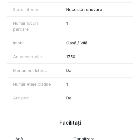
Stare interior
Necesită renovare
Număr locuri
1
parcare
Imobil
Casă / Vilă
An construcție
1750
Monument Istoric
Da
Număr etaje clădire
1
Are pod
Da
Facilități
Apă
Canalizare