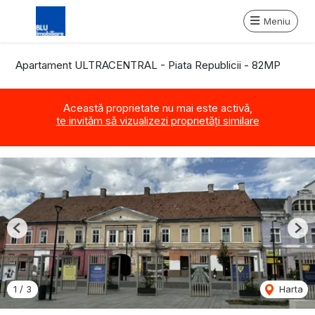
Meniu
Apartament ULTRACENTRAL - Piata Republicii - 82MP
Această proprietate nu mai este activă,
te invităm să vizualizezi proprietăți similare
Previous
Nex
1
/
3
Harta