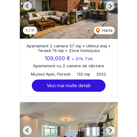
Previous
Next
1
/
11
Harta
Apartament 2 camere 57 mp • Ultimul etaj •
Terasă 76 mp • Zona Someșului
109,000 €
+ 21% TVA
Apartament cu 2 camere de vânzare
Muzeul Apei, Floresti
132 mp
2022
Vezi mai multe detalii
Previous
Next