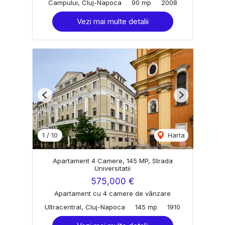
Campului, Cluj-Napoca
90 mp
2008
Vezi mai multe detalii
Previous
Next
1
/
10
Harta
Apartament 4 Camere, 145 MP, Strada
Universitatii
575,000 €
Apartament cu 4 camere de vânzare
Ultracentral, Cluj-Napoca
145 mp
1910