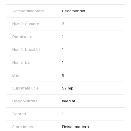
SITUAȚIE JURIDICĂ CLARĂ. CF liber de sarcini.
Compartimentare
Decomandat
Pentru orice alte detalii, nu ezitați să mă contactați.
Număr camere
2
Dormitoare
1
Număr bucătării
1
Număr băi
1
Etaj
9
Suprafață utilă
52 mp
Disponibilitate
Imediat
Confort
1
Stare interior
Finisat modern