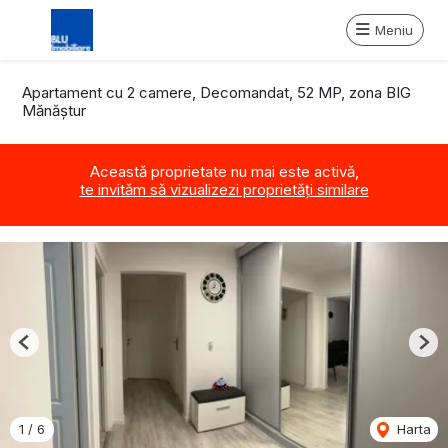
Meniu
Apartament cu 2 camere, Decomandat, 52 MP, zona BIG
Mănăştur
Această proprietate nu mai este activă,
te invităm să vizualizezi proprietăți similare
Previous
Nex
1
/
6
Harta