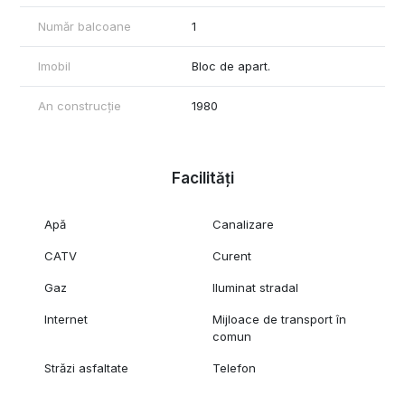
Număr balcoane
1
Imobil
Bloc de apart.
An construcție
1980
Facilități
Apă
Canalizare
CATV
Curent
Gaz
Iluminat stradal
Internet
Mijloace de transport în
comun
Străzi asfaltate
Telefon