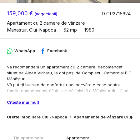
159,000 €
ID CP2715624
(negociabil)
Apartament cu 2 camere de vânzare
Manastur, Cluj-Napoca
52 mp
1980
WhatsApp
Facebook
Va recomandam un apartament cu 2 camere, decomandat,
situat pe Aleea Vidraru, la doi paşi de Complexul Comercial BIG
Mănăştur.
Vă puteți bucura de confortul unei adevărate case pentru
familia dumneavoastră într-o zonă liniștită a Mănăsturului, fiind
aproape de parcuri, școli, restaurante și restul instituțiilor de
Citește mai mult
cartier. Apartamentul are suprafața utilă de 52MP, și are o
compartimentare armonioasă dupa cum urmează: BUCĂTĂRIE,
LIVING, DORMITOR, BAIE, HOL GENEROS CU SPAŢII DE
Oferte imobiliare Cluj-Napoca
Apartamente de vânzare Cluj-N
DEPOZITARE ŞI BALCON CU SUPRAFAŢA DE 6 MP.
Încălzirea apartamentului se face cu centrală termică proprie și
împreună cu geamurile termopan asigură o bună eficiență
Tip apartament
Apartament
energetică apartamentului.