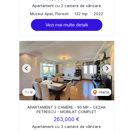
Apartament cu 2 camere de vânzare
Muzeul Apei, Floresti
132 mp
2022
Vezi mai multe detalii
Previous
Next
1
/
9
Harta
APARTAMENT 3 CAMERE - 90 MP - CEZAR
PETRESCU - MOBILAT COMPLET
263,000 €
Apartament cu 3 camere de vânzare