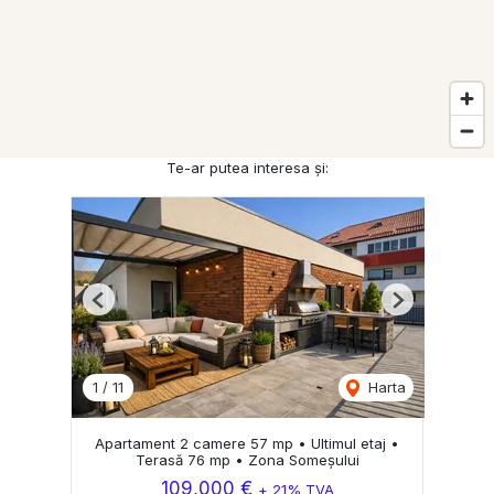
Te-ar putea interesa și:
Previous
Next
1
/
11
Harta
Apartament 2 camere 57 mp • Ultimul etaj •
Terasă 76 mp • Zona Someșului
109,000 €
+ 21% TVA